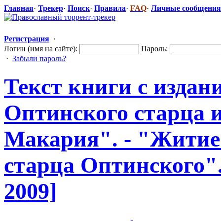
Главная
·
Трекер
·
Поиск
·
Правила
·
FAQ
·
Личные сообщения
Регистрация
·
Логин (имя на сайте):
Пароль:
·
Забыли пароль?
Текст книги с издан
Оптинского старца 
Макария". - "Житие
старца Оптинского".
2009]