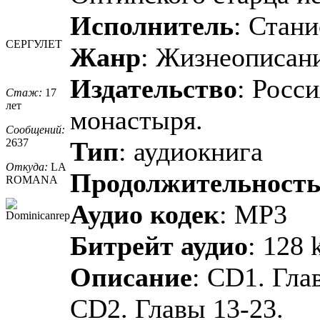
Исполнитель
: Стан
СЕРГУЛЕТ
Жанр
: Жизнеописан
Издательство
: Росс
Стаж:
17
лет
монастыря.
Сообщений:
2637
Тип
: аудиокнига
Откуда:
LA
Продолжительност
ROMANA
Аудио кодек
: MP3
Битрейт аудио
: 128 
Описание
: CD1. Гла
CD2. Главы 13-23.