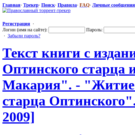
Главная
·
Трекер
·
Поиск
·
Правила
·
FAQ
·
Личные сообщения
Регистрация
·
Логин (имя на сайте):
Пароль:
·
Забыли пароль?
Текст книги с издан
Оптинского старца 
Макария". - "Житие
старца Оптинского".
2009]