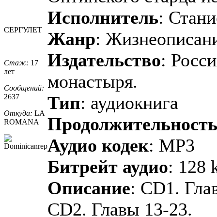
Исполнитель
: Стан
СЕРГУЛЕТ
Жанр
: Жизнеописан
Издательство
: Росс
Стаж:
17
лет
монастыря.
Сообщений:
2637
Тип
: аудиокнига
Откуда:
LA
Продолжительност
ROMANA
Аудио кодек
: MP3
Битрейт аудио
: 128 
Описание
: CD1. Гла
CD2. Главы 13-23.