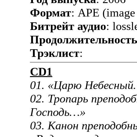
Формат
: AРЕ (image 
Битрейт аудио
: lossl
Продолжительност
Трэклист
:
CD1
01. «Царю Небесны
02. Тропарь преподо
Господь…»
03. Канон преподобн