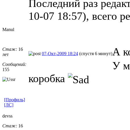
Последний раз редак
10-07 18:57), всего р
Manul
А к
Стаж:
16
07-Окт-2009 18:24
(спустя 6 минут)
лет
У м
Сообщений:
155
коробка
[Профиль]
[ЛС]
devss
Стаж:
16