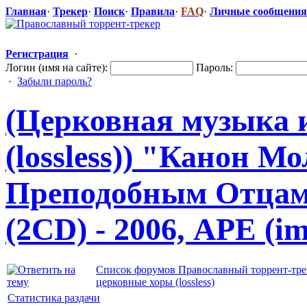
Главная
·
Трекер
·
Поиск
·
Правила
·
FAQ
·
Личные сообщения
Регистрация
·
Логин (имя на сайте):
Пароль:
·
Забыли пароль?
(Церковная музыка 
(lossless)) "Канон 
Преподобным Отцам
(2CD) - 2006, AРЕ (ima
Список форумов Православный торрент-тре
церковные хоры (lossless)
Статистика раздачи