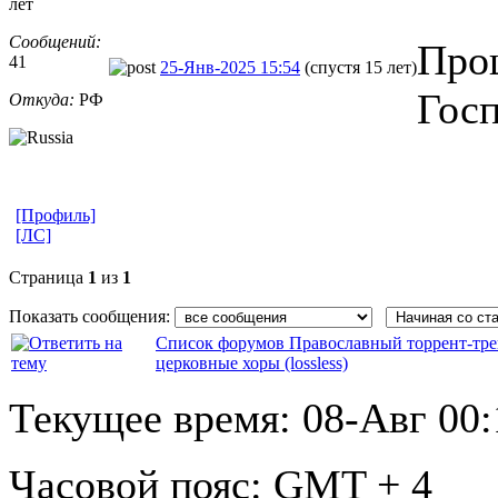
лет
Сообщений:
Прош
41
25-Янв-2025 15:54
(спустя 15 лет)
Гос
Откуда:
РФ
[Профиль]
[ЛС]
Страница
1
из
1
Показать сообщения:
Список форумов Православный торрент-тре
церковные хоры (lossless)
Текущее время:
08-Авг 00:
Часовой пояс:
GMT + 4