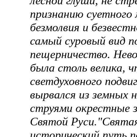
лесной глуши, не стр
признанию суетного 
безмолвия и безвестн
самый суровый вид 
пещерничество. Нево
была столь велика,
светдуховного подви
вырвался из земных 
струями окрестные з
Святой Руси."Святая
исторический путь п