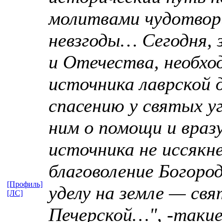
молитвами чудотворц
невзгоды… Сегодня, 
и Отечества, необхо
источника лаврской 
спасению у святых у
ним о помощи и враз
источника не иссякне
благоволение Богоро
[Профиль]
уделу на земле — св
[ЛС]
Печерской…", -такие