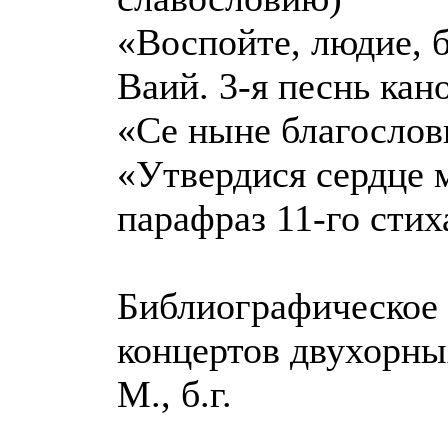
«Воспойте, людие, б
Ваий. 3-я песнь кан
«Се ныне благослови
«Утвердися сердце мо
парафраз 11-го стих
Библиографическое 
концертов двухорны
М., б.г.