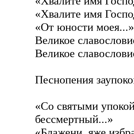
«Хвалите имя Господ
«Хвалите имя Господ
«От юности моея...»
Великое славослови
Великое славослови
Песнопения заупок
«Со святыми упокой
бессмертный...»
«Блажени, яже избра