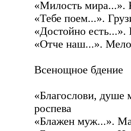
«Милость мира...». 
«Тебе поем...». Гру
«Достойно есть...».
«Отче наш...». Мело
Всенощное бдение
«Благослови, душе м
роспева
«Блажен муж...». М