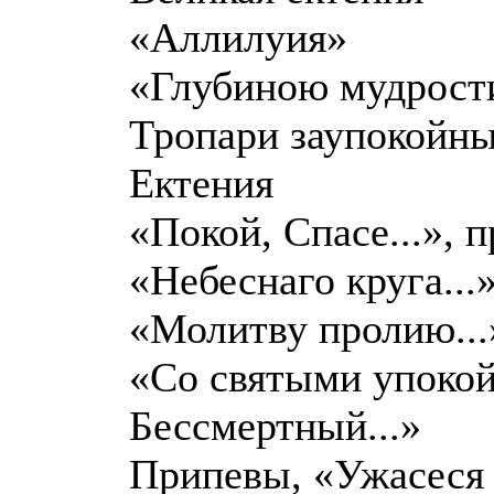
«Аллилуия»
«Глубиною мудрости
Тропари заупокойн
Ектения
«Покой, Спасе...», 
«Небеснаго круга...
«Молитву пролию...
«Со святыми упокой.
Бессмертный...»
Припевы, «Ужасеся о