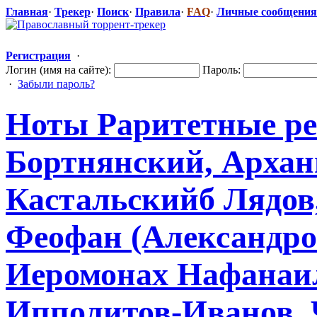
Главная
·
Трекер
·
Поиск
·
Правила
·
FAQ
·
Личные сообщения
Регистрация
·
Логин (имя на сайте):
Пароль:
·
Забыли пароль?
Ноты Раритетные ре
Бортнянский,
​ Арха
Кастальскийб
​ Лядо
Феофан (Александро
Иеромонах Нафанаил
Ипполитов-Ив
​анов