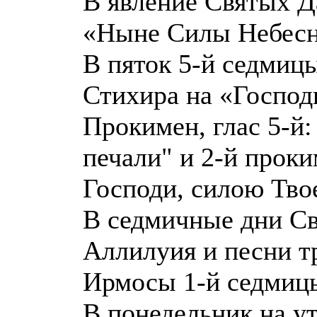
В явление Святых Д
«Ныне Силы Небесны
В пяток 5-й седмиц
Стихира на «Господи,
Прокимен, глас 5-й:
печали" и 2-й проки
Господи, силою Твое
В седмичные дни Св
Аллилуия и песни т
Ирмосы 1-й седмиц
В понедельник на ут