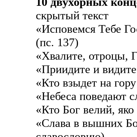
10 двухорных конц
скрытый текст
«Исповемся Тебе Го
(пс. 137)
«Хвалите, отроцы, Го
«Приидите и видите 
«Кто взыдет на гору
«Небеса поведают сл
«Кто Бог велий, яко 
«Слава в вышних Бо
славословию)