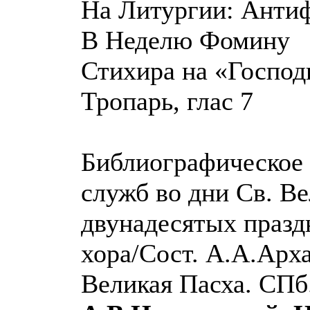
На Литургии: Анти
В Неделю Фомину
Стихира на «Господи
Тропарь, глас 7
Библиографическое 
служб во дни Св. Ве
двунадесятых празд
хора/Сост. А.А.Арха
Великая Пасха. СПб.