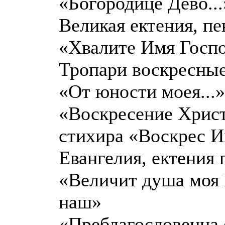
«Богородице Дево...
Великая ектения, пе
«Хвалите Имя Госпо
Тропари воскресны
«От юности моея...»
«Воскресение Христ
стихира «Воскрес Ии
Евангелия, ектения 
«Величит душа моя Г
наш»
«Преблагословенна е