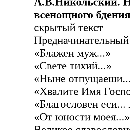
А.В.Никольский. 
всенощного бдения,
скрытый текст
Предначинательный
«Блажен муж...»
«Свете тихий...»
«Ныне отпущаеши..
«Хвалите Имя Госпо
«Благословен еси...
«От юности моея...»
Великое славослови