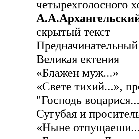
четырехголосного хо
А.А.Архангельский
скрытый текст
Предначинательный
Великая ектения
«Блажен муж...»
«Свете тихий...», п
"Господь воцарися..
Сугубая и просител
«Ныне отпущаеши..