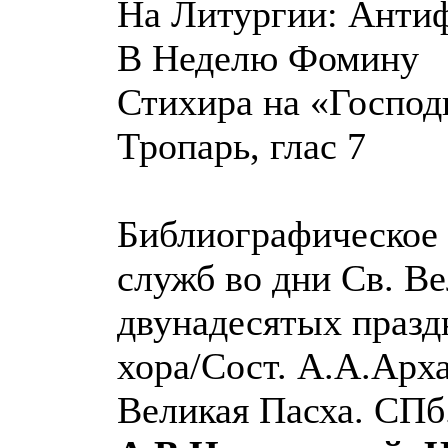
На Литургии: Анти
В Неделю Фомину
Стихира на «Господи
Тропарь, глас 7
Библиографическое 
служб во дни Св. Ве
двунадесятых празд
хора/Сост. А.А.Арха
Великая Пасха. СПб.