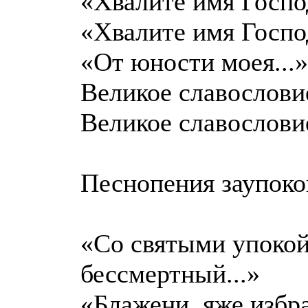
«Хвалите имя Господ
«Хвалите имя Господ
«От юности моея...»
Великое славослови
Великое славослови
Песнопения заупок
«Со святыми упокой
бессмертный...»
«Блажени, яже избра