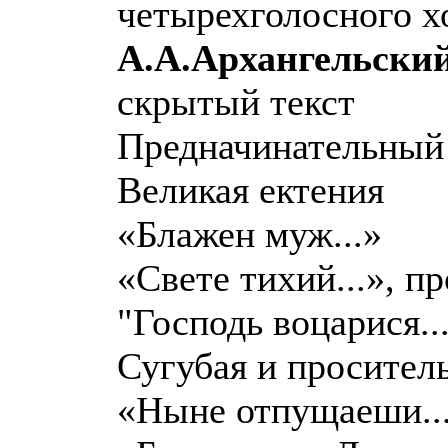
четырехголосного хо
А.А.Архангельский
скрытый текст
Предначинательный
Великая ектения
«Блажен муж...»
«Свете тихий...», п
"Господь воцарися..
Сугубая и просител
«Ныне отпущаеши..