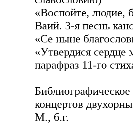
«Воспойте, людие, б
Ваий. 3-я песнь кан
«Се ныне благослови
«Утвердися сердце мо
парафраз 11-го стих
Библиографическое 
концертов двухорны
М., б.г.