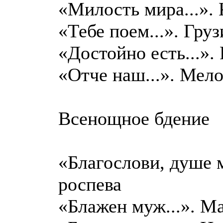
«Милость мира...». 
«Тебе поем...». Гру
«Достойно есть...».
«Отче наш...». Мело
Всенощное бдение
«Благослови, душе м
роспева
«Блажен муж...». М