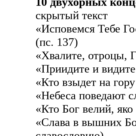
10 двухорных конц
скрытый текст
«Исповемся Тебе Го
(пс. 137)
«Хвалите, отроцы, Го
«Приидите и видите 
«Кто взыдет на гору
«Небеса поведают сл
«Кто Бог велий, яко 
«Слава в вышних Бо
славословию)