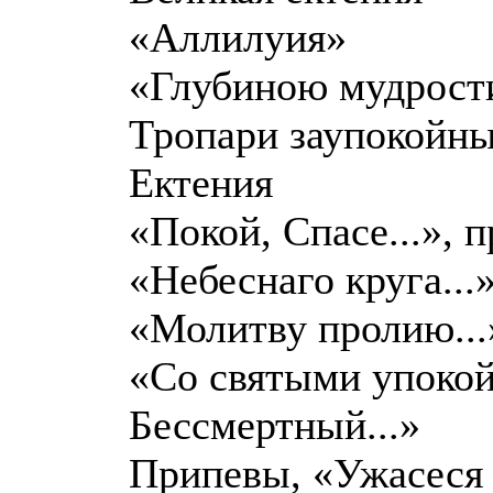
«Аллилуия»
«Глубиною мудрости
Тропари заупокойн
Ектения
«Покой, Спасе...», 
«Небеснаго круга...
«Молитву пролию...
«Со святыми упокой.
Бессмертный...»
Припевы, «Ужасеся о