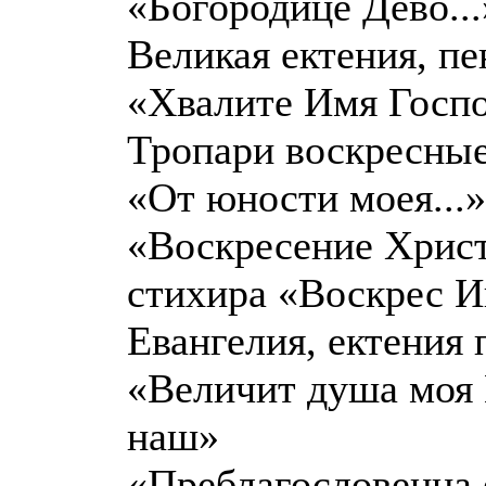
«Богородице Дево...
Великая ектения, пе
«Хвалите Имя Госпо
Тропари воскресны
«От юности моея...»
«Воскресение Христ
стихира «Воскрес Ии
Евангелия, ектения 
«Величит душа моя Г
наш»
«Преблагословенна е