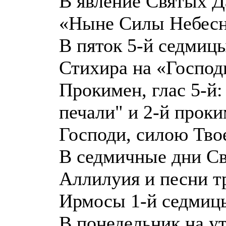
В явление Святых Д
«Ныне Силы Небесны
В пяток 5-й седмиц
Стихира на «Господи,
Прокимен, глас 5-й:
печали" и 2-й проки
Господи, силою Твое
В седмичные дни Св
Аллилуия и песни т
Ирмосы 1-й седмиц
В понедельник на ут