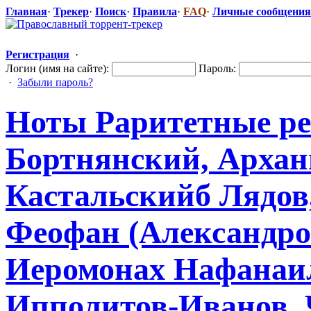
Главная
·
Трекер
·
Поиск
·
Правила
·
FAQ
·
Личные сообщения
Регистрация
·
Логин (имя на сайте):
Пароль:
·
Забыли пароль?
Ноты Раритетные ре
Бортнянский,
​ Арха
Кастальскийб
​ Лядо
Феофан (Александро
Иеромонах Нафанаил
Ипполитов-Ив
​анов