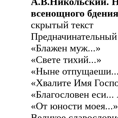
А.В.Никольский. 
всенощного бдения,
скрытый текст
Предначинательный
«Блажен муж...»
«Свете тихий...»
«Ныне отпущаеши..
«Хвалите Имя Госпо
«Благословен еси...
«От юности моея...»
Великое славослови