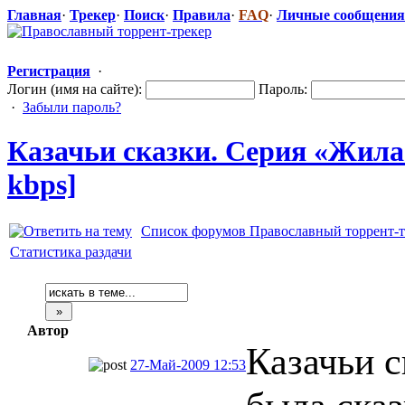
Главная
·
Трекер
·
Поиск
·
Правила
·
FAQ
·
Личные сообщения
Регистрация
·
Логин (имя на сайте):
Пароль:
·
Забыли пароль?
Казачьи сказки. Серия «Жила-
kbps]
Список форумов Православный торрент-т
Статистика раздачи
Автор
Казачьи с
27-Май-2009 12:53