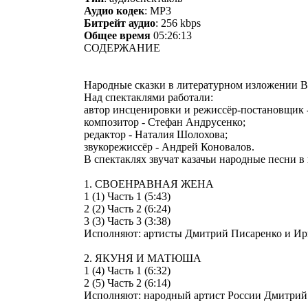
Аудио кодек
: MP3
Битрейт аудио
: 256 kbps
Общее время
05:26:13
СОДЕРЖАНИЕ
Народные сказки в литературном изложении 
Над спектаклями работали:
автор инсценировки и режиссёр-постановщик 
композитор - Стефан Андрусенко;
редактор - Наталия Шолохова;
звукорежиссёр - Андрей Коновалов.
В спектаклях звучат казачьи народные песни 
1. СВОЕНРАВНАЯ ЖЕНА
1 (1) Часть 1 (5:43)
2 (2) Часть 2 (6:24)
3 (3) Часть 3 (3:38)
Исполняют: артисты Дмитрий Писаренко и Ир
2. ЯКУНЯ И МАТЮША
1 (4) Часть 1 (6:32)
2 (5) Часть 2 (6:14)
Исполняют: народный артист России Дмитрий 