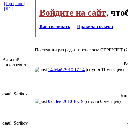
[Профиль]
[ЛС]
Войдите на сайт
, чт
Как скачивать
·
Правила трекера
Последний раз редактировалось: СЕРГУЛЕТ (201
Виталий
Ве
Николаевич
14-Май-2010 17:14
(спустя 11 месяцев)
esaul_Seriko
​v
Кно
02-Дек-2010 10:19
(спустя 6 месяцев)
esaul_Seriko
​v