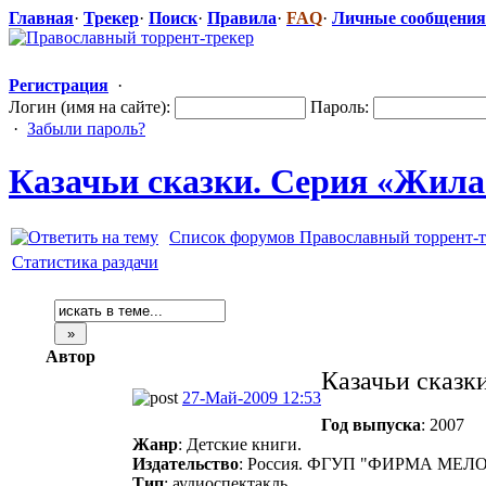
Главная
·
Трекер
·
Поиск
·
Правила
·
FAQ
·
Личные сообщения
Регистрация
·
Логин (имя на сайте):
Пароль:
·
Забыли пароль?
Казачьи сказки. Серия «Жила-
Список форумов Православный торрент-т
Статистика раздачи
Автор
Казачьи сказк
27-Май-2009 12:53
Год выпуска
: 2007
Жанр
: Детские книги.
Издательство
: Россия. ФГУП "ФИРМА МЕЛО
Тип
: аудиоспектакль