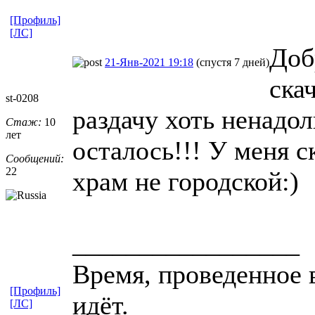
[Профиль]
[ЛС]
Доб
21-Янв-2021 19:18
(спустя 7 дней)
ска
st-0208
раздачу хоть ненадол
Стаж:
10
лет
осталось!!! У меня с
Сообщений:
22
храм не городской:)
_________________
Время, проведенное в
[Профиль]
идёт.
[ЛС]