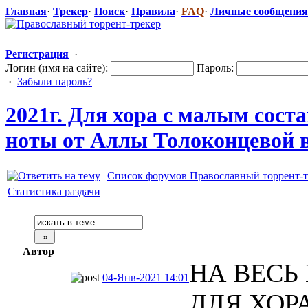
Главная
·
Трекер
·
Поиск
·
Правила
·
FAQ
·
Личные сообщения
Регистрация
·
Логин (имя на сайте):
Пароль:
·
Забыли пароль?
2021г. Для хора с малым сост
ноты от Аллы Толоконцевой
​
Список форумов Православный торрент-т
Статистика раздачи
Автор
НА ВЕСЬ 
04-Янв-2021 14:01
ДЛЯ ХОР