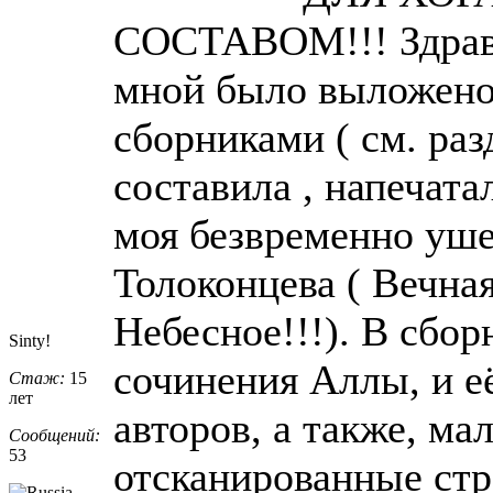
СОСТАВОМ!!! Здравст
мной было выложено 
сборниками ( см. раз
составила , напечата
моя безвременно уше
Толоконцева ( Вечна
Небесное!!!). В сбор
Sinty!
сочинения Аллы, и е
Стаж:
15
лет
авторов, а также, ма
Сообщений:
53
отсканированные ст