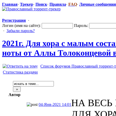
Главная
·
Трекер
·
Поиск
·
Правила
·
FAQ
·
Личные сообщения
Регистрация
·
Логин (имя на сайте):
Пароль:
·
Забыли пароль?
2021г. Для хора с малым сост
ноты от Аллы Толоконцевой
​
Список форумов Православный торрент-т
Статистика раздачи
Автор
НА ВЕСЬ 
04-Янв-2021 14:01
ДЛЯ ХОР