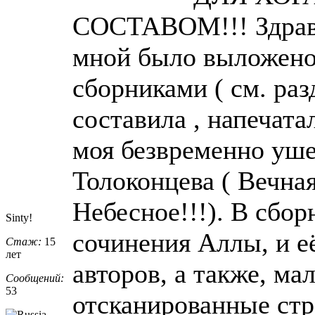
СОСТАВОМ!!! Здравст
мной было выложено 
сборниками ( см. раз
составила , напечата
моя безвременно уше
Толоконцева ( Вечна
Небесное!!!). В сбор
Sinty!
сочинения Аллы, и е
Стаж:
15
лет
авторов, а также, ма
Сообщений:
53
отсканированные ст