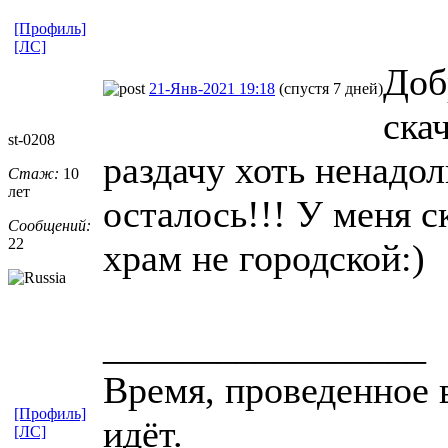
[Профиль]
[ЛС]
Доб
21-Янв-2021 19:18
(спустя 7 дней)
ска
st-0208
раздачу хоть ненадол
Стаж:
10
лет
осталось!!! У меня с
Сообщений:
22
храм не городской:)
_________________
Время, проведенное в
[Профиль]
идёт.
[ЛС]