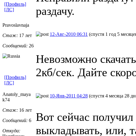
[Профиль]
раздачу.
[ЛС]
Pravoslavnaj
​a
12-Авг-2010 06:31
(спустя 1 год 5 месяце
Стаж:
17 лет
Сообщений:
26
Невозможно скачать
2кб/сек. Дайте скор
[Профиль]
[ЛС]
Anatoly_maya
10-Янв-2011 04:28
(спустя 4 месяца 28 дн
k74
Стаж:
16 лет
Вот сейчас получил
Сообщений:
6
выкладывать, или, т
Откуда: