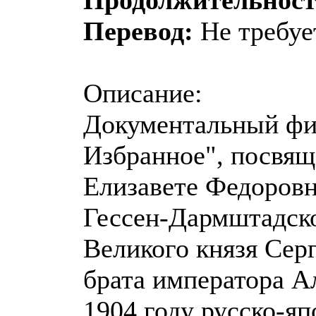
Продолжительност
Перевод:
Не требуе
Описание:
Документальный фил
Избранное", посвя
Елизавете Федоровн
Гессен-Дармштадског
Великого князя Сер
брата императора Ал
1904 году русско-я