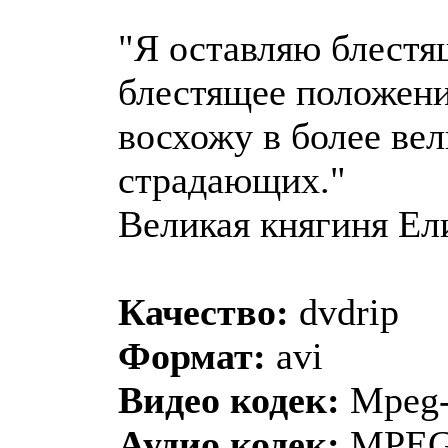
"Я оставляю блестя
блестящее положение
восхожу в более вел
страдающих."
Великая княгиня Ел
Качество:
dvdrip
Формат:
avi
Видео кодек:
Mpeg
Аудио кодек:
MPEG