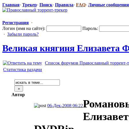
Главная
·
Трекер
·
Поиск
·
Правила
·
FAQ
·
Личные сообщения
Регистрация
·
Логин (имя на сайте):
Пароль:
·
Забыли пароль?
Великая княгиня Елизавета 
Список форумов Православный торрент-т
Статистика раздачи
Автор
Романов
06-Дек-2008 06:22
Елизавет
DVDRip