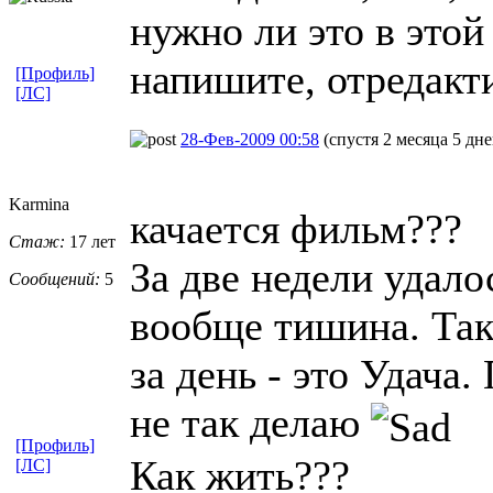
нужно ли это в этой
напишите, отредакт
[Профиль]
[ЛС]
28-Фев-2009 00:58
(спустя 2 месяца 5 дне
Karmina
качается фильм???
Стаж:
17 лет
За две недели удало
Сообщений:
5
вообще тишина. Так
за день - это Удача
не так делаю
[Профиль]
Как жить???
[ЛС]