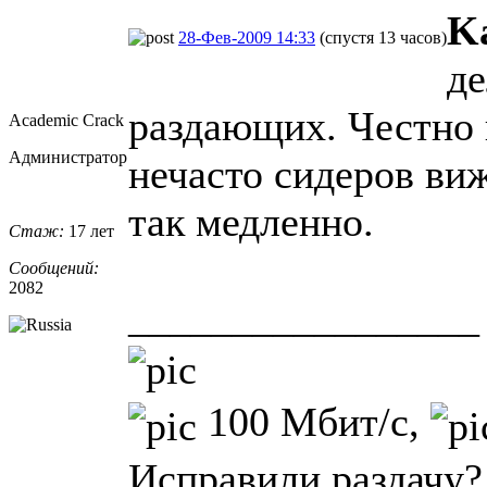
K
28-Фев-2009 14:33
(спустя 13 часов)
де
раздающих. Честно г
Academic Crack
Администратор
нечасто сидеров виж
так медленно.
Стаж:
17 лет
Сообщений:
2082
_________________
100 Мбит/с,
Исправили раздачу?