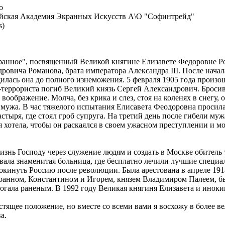
о
ийская Академия Экранных Искусств А\О "Софинтрейд"
s)
анное", посвященный Великой княгине Елизавете Федоровне Ром
дровича Романова, брата императора Александра III. После нача
дилась она до полного изнеможения. 5 февраля 1905 года произ
еррориста погиб Великий князь Сергей Александрович. Бросивш
ображение. Молча, без крика и слез, стоя на коленях в снегу, о
 мужа. В час тяжелого испытания Елисавета Феодоровна просил
стыря, где стоял гроб супруга. На третий день после гибели му
 хотела, чтобы он раскаялся в своем ужасном преступлении и 
знь Господу через служение людям и создать в Москве обитель 
ала знаменитая больница, где бесплатно лечили лучшие специал
покинуть Россию после революции. Была арестована в апреле 191
нном, Константином и Игорем, князем Владимиром Палеем, была
могала раненым. В 1992 году Великая княгиня Елизавета и инок
стящее положение, но вместе со всеми вами я восхожу в более в
а.