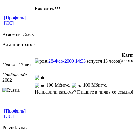
Как жить???
[Профиль]
[ЛС]
Academic Crack
Администратор
Karm
поэто
28-Фев-2009 14:33
(спустя 13 часов)
Стаж:
17 лет
____
Сообщений:
2082
100 Мбит/с,
100 Мбит/с.
Исправили раздачу? Пишите в личку со ссылкой
[Профиль]
[ЛС]
Pravoslavnaj
​a