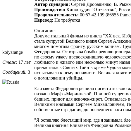
Автор сценария:
Сергей Дробашенко, В. Рыжк
Производство:
Киностудия "Отечество", Росс
Продолжительность:
00:57:42.199 (86555 frame
Перевод:
Не требуется
Описание:
Документальный фильм из цикла "ХХ век. Избр
стала супругой Великого князя Сергея Алексан
многом помогала фронту, русским воинам. Тру
Феодоровны. От взрыва бомбы революционера-т
kolyarange
по своему ужасу превосходившую человеческое во
Стаж:
17 лет
любимого и живого еще несколько минут назад
причастилась Святых Тайн в храме Чудова мона
Сообщений:
3
испытывала к нему ненависти. Великая княгиня
о помиловании убийцы.
Елизавета Федоровна решила посвятить свою жи
названа Марфо-Мариинской. При ней существов
бедных, приют для девочек-сирот. Отказалась 
Великими князьями Сергеем Михайловичем, Иоа
собственные страдания, до последнего часа по
"Я оставляю блестящий мир, где я занимала бле
Великая княгиня Елизавета Федоровна Романов