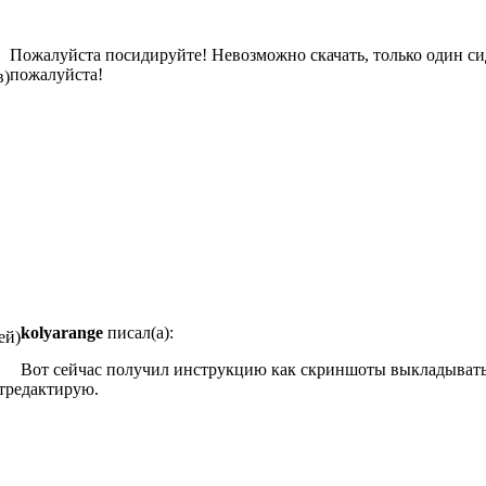
Пожалуйста посидируйте! Невозможно скачать, только один сид
пожалуйста!
в)
kolyarange
писал(а):
ей)
Вот сейчас получил инструкцию как скриншоты выкладывать, 
отредактирую.