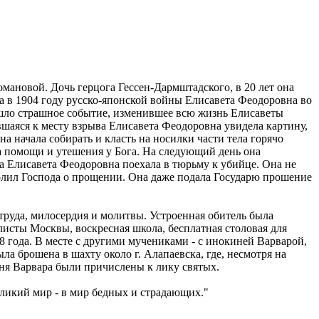
ановой. Дочь герцога Гессен-Дармштадского, в 20 лет она
ла в 1904 году русско-японской войны Елисавета Феодоровна во
ошло страшное событие, изменившее всю жизнь Елисаветы
аяся к месту взрыва Елисавета Феодоровна увидела картину,
на начала собирать и класть на носилки части тела горячо
а помощи и утешения у Бога. На следующий день она
жа Елисавета Феодоровна поехала в тюрьму к убийце. Она не
молил Господа о прощении. Она даже подала Государю прошение
труда, милосердия и молитвы. Устроенная обитель была
исты Москвы, воскресная школа, бесплатная столовая для
8 года. В месте с другими мучениками - с инокиней Варварой,
 брошена в шахту около г. Алапаевска, где, несмотря на
иня Варвара были причислены к лику святых.
еликий мир - в мир бедных и страдающих."