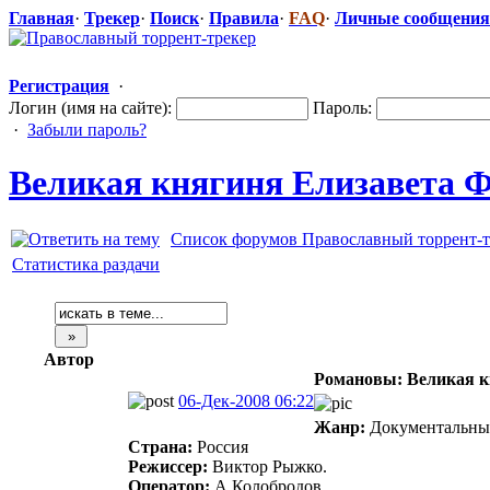
Главная
·
Трекер
·
Поиск
·
Правила
·
FAQ
·
Личные сообщения
Регистрация
·
Логин (имя на сайте):
Пароль:
·
Забыли пароль?
Великая княгиня Елизавета 
Список форумов Православный торрент-т
Статистика раздачи
Автор
Романовы: Великая к
06-Дек-2008 06:22
Жанр:
Документальный
Страна:
Россия
Режиссер:
Виктор Рыжко.
Оператор:
А.Колобродов