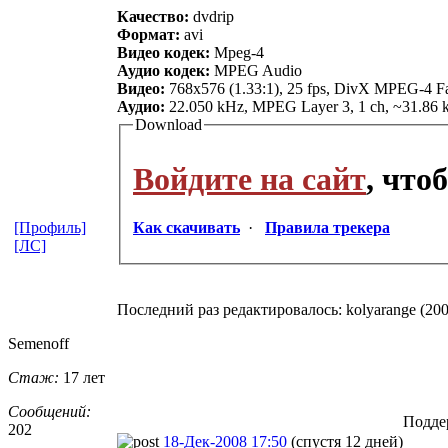
Качество:
dvdrip
Формат:
avi
Видео кодек:
Mpeg-4
Аудио кодек:
MPEG Audio
Видео:
768x576 (1.33:1), 25 fps, DivX MPEG-4 Fas
Аудио:
22.050 kHz, MPEG Layer 3, 1 ch, ~31.86 
Download
Войдите на сайт
, что
[Профиль]
Как скачивать
·
Правила трекера
[ЛС]
Последний раз редактировалось: kolyarange (200
Semenoff
Стаж:
17 лет
Сообщений:
Подде
202
18-Дек-2008 17:50
(спустя 12 дней)