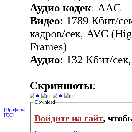
Аудио кодек
: AAC
Видео
: 1789 Кбит/сек
кадров/сек, AVC (Hi
Frames)
Аудио
: 132 Кбит/сек
Скриншоты
:
Download
[Профиль]
[ЛС]
Войдите на сайт
, чтоб