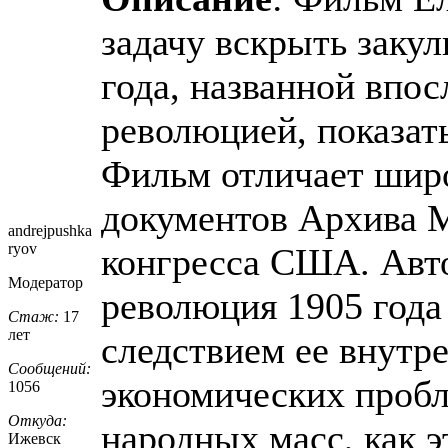
задачу вскрыть заку
года, названной впос
революцией, показать
Фильм отличает шир
документов Архива 
andrejpushka
ryov
конгресса США. Авт
Модератор
революция 1905 года
Стаж:
17
лет
следствием ее внутр
Сообщений:
экономических пробл
1056
Откуда:
народных масс, как э
Ижевск