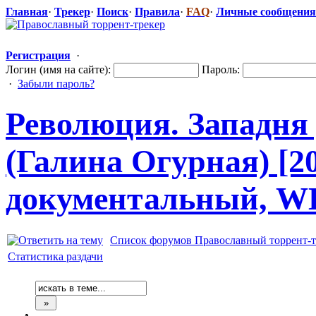
Главная
·
Трекер
·
Поиск
·
Правила
·
FAQ
·
Личные сообщения
Регистрация
·
Логин (имя на сайте):
Пароль:
·
Забыли пароль?
Революция. Западня 
(Галина Огурная) [20
документальн
​ый, 
Список форумов Православный торрент-т
Статистика раздачи