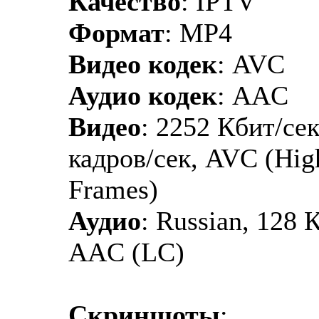
Качество
: IPTV
Формат
: MP4
Видео кодек
: AVC
Аудио кодек
: AAC
Видео
: 2252 Кбит/сек
кадров/сек, AVC (Hi
Frames)
Аудио
: Russian, 128 
AAC (LC)
Скриншоты
: