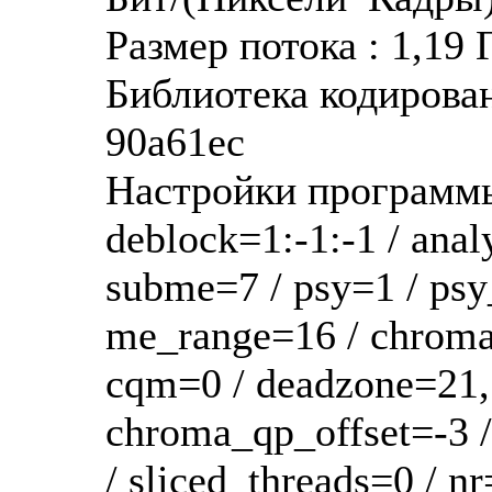
Размер потока : 1,19
Библиотека кодирован
90a61ec
Настройки программы 
deblock=1:-1:-1 / ana
subme=7 / psy=1 / psy
me_range=16 / chroma_
cqm=0 / deadzone=21,1
chroma_qp_offset=-3 /
/ sliced_threads=0 / nr