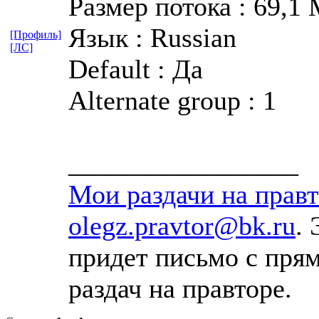
Размер потока : 69,1
Язык : Russian
[Профиль]
[ЛС]
Default : Да
Alternate group : 1
_________________
Мои раздачи на прав
olegz.pravtor@bk.ru
. 
придет письмо с пря
раздач на правторе.