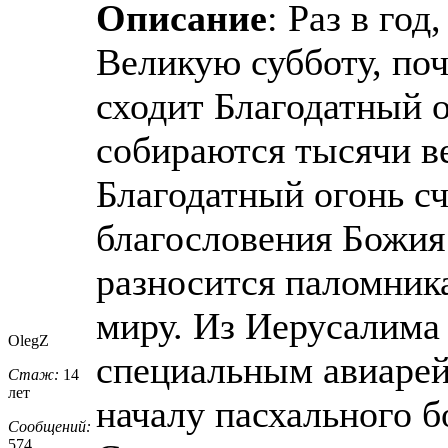
Описание
: Раз в год
Великую субботу, поч
сходит Благодатный о
собираются тысячи в
Благодатный огонь с
благословения Божия
разносится паломник
миру. Из Иерусалима
OlegZ
специальным авиарей
Стаж:
14
лет
началу пасхального 
Сообщений:
574