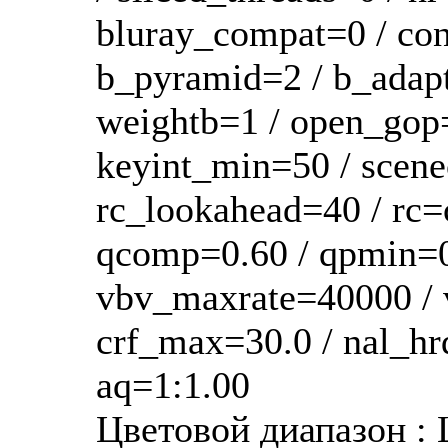
bluray_compat=0 / con
b_pyramid=2 / b_adapt=
weightb=1 / open_gop=
keyint_min=50 / scenec
rc_lookahead=40 / rc=c
qcomp=0.60 / qpmin=0
vbv_maxrate=40000 / 
crf_max=30.0 / nal_hrd
aq=1:1.00
Цветовой диапазон : 