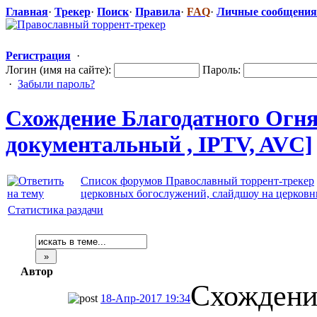
Главная
·
Трекер
·
Поиск
·
Правила
·
FAQ
·
Личные сообщения
Регистрация
·
Логин (имя на сайте):
Пароль:
·
Забыли пароль?
Схождение Благодатного
​ Огн
документальн
​ый , IPTV, AVC]
Список форумов Православный торрент-трекер
церковных богослужений, слайдшоу на церков
Статистика раздачи
Автор
Схождени
18-Апр-2017 19:34