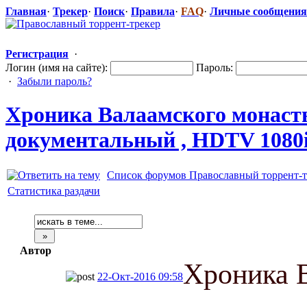
Главная
·
Трекер
·
Поиск
·
Правила
·
FAQ
·
Личные сообщения
Регистрация
·
Логин (имя на сайте):
Пароль:
·
Забыли пароль?
Хроника Валаамского монасты
документальн
​ый , HDTV 1080
Список форумов Православный торрент-т
Статистика раздачи
Автор
Хроника 
22-Окт-2016 09:58