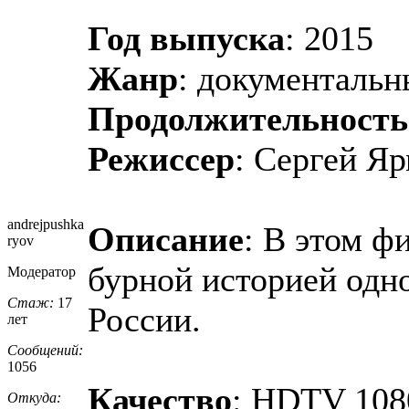
Год выпуска
: 2015
Жанр
: документаль
Продолжительность
Режиссер
: Сергей Я
andrejpushka
Описание
: В этом ф
ryov
бурной историей одн
Модератор
Стаж:
17
России.
лет
Сообщений:
1056
Качество
: HDTV 108
Откуда: