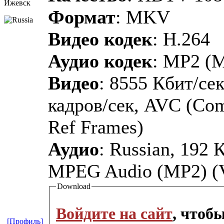
Ижевск
Формат
: MKV
Видео кодек
: H.264
Аудио кодек
: MP2 (M
Видео
: 8555 Кбит/сек
кадров/сек, AVC (Co
Ref Frames)
Аудио
: Russian, 192 
MPEG Audio (MP2) (Ve
Download
Войдите на сайт
, чтоб
[Профиль]