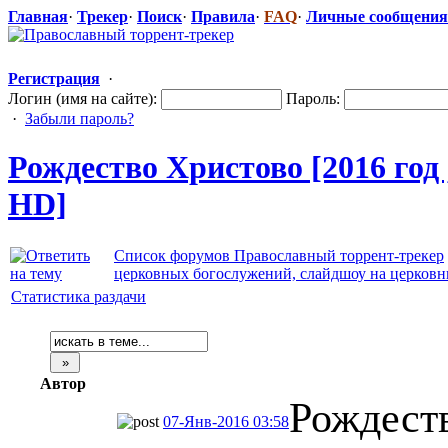
Главная
·
Трекер
·
Поиск
·
Правила
·
FAQ
·
Личные сообщения
Регистрация
·
Логин (имя на сайте):
Пароль:
·
Забыли пароль?
Рождество Христово [2016 год
HD]
Список форумов Православный торрент-трекер
церковных богослужений, слайдшоу на церков
Статистика раздачи
Автор
Рождест
07-Янв-2016 03:58