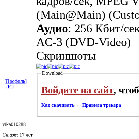
кадров/сек, MPEG Vi
(Main@Main) (Cust
Аудио
: 256 Кбит/сек
AC-3 (DVD-Video)
Скриншоты
Download
[Профиль]
[ЛС]
Войдите на сайт
, что
Как скачивать
·
Правила трекера
vika010288
Стаж:
17 лет