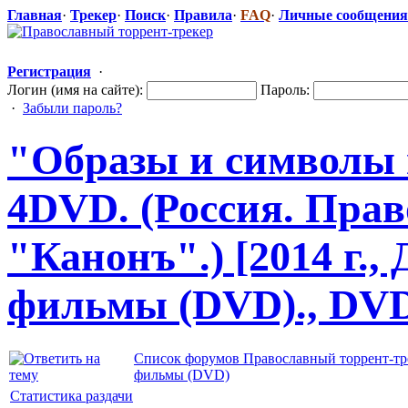
Главная
·
Трекер
·
Поиск
·
Правила
·
FAQ
·
Личные сообщения
Регистрация
·
Логин (имя на сайте):
Пароль:
·
Забыли пароль?
"Образы и символы 
4DVD. (Россия. Пра
"Канонъ".) [2014 г.,
фильмы (DVD)., DV
Список форумов Православный торрент-тр
фильмы (DVD)
Статистика раздачи