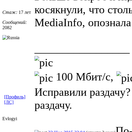
косякнули, что стол
Стаж:
17 лет
MediaInfo, опознала
Сообщений:
2082
_________________
100 Мбит/с,
Исправили раздачу?
[Профиль]
раздачу.
[ЛС]
Evlogyi
По