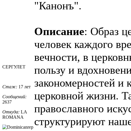
"Канонъ".
Описание
: Образ ц
человек каждого в
вечности, в церковн
пользу и вдохновен
СЕРГУЛЕТ
закономерностей и 
Стаж:
17 лет
церковной жизни. Т
Сообщений:
2637
православного иску
Откуда:
LA
ROMANA
структурируют наше