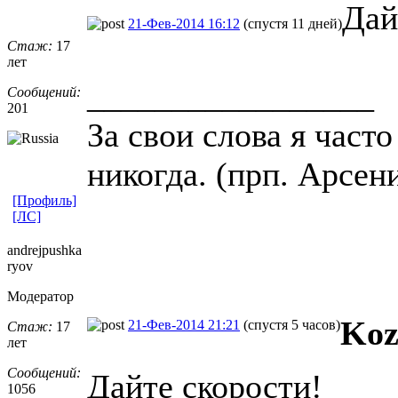
Дай
21-Фев-2014 16:12
(спустя 11 дней)
Стаж:
17
лет
_________________
Сообщений:
201
За свои слова я част
никогда. (прп. Арсен
[Профиль]
[ЛС]
andrejpushka
ryov
Модератор
Koz
21-Фев-2014 21:21
(спустя 5 часов)
Стаж:
17
лет
Сообщений:
Дайте скорости!
1056