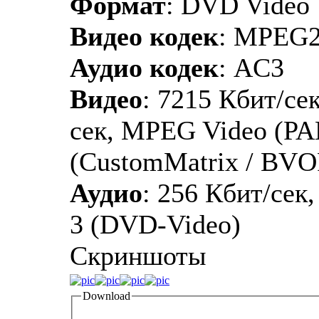
Формат
: DVD Video
Видео кодек
: MPEG
Аудио кодек
: AC3
Видео
: 7215 Кбит/сек
сек, MPEG Video (PA
(CustomMatrix / BVO
Аудио
: 256 Кбит/сек,
3 (DVD-Video)
Скриншоты
Download