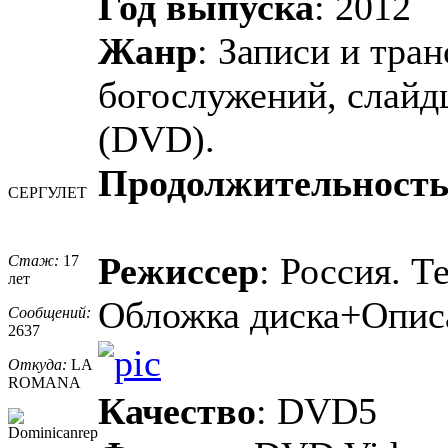
Год выпуска
: 2012
Жанр
: Записи и тра
богослужений, слайд
(DVD).
Продолжительност
СЕРГУЛЕТ
Режиссер
: Россия. Т
Стаж:
17
лет
Обложка диска+Опис
Сообщений:
2637
Откуда:
LA
ROMANA
Качество
: DVD5