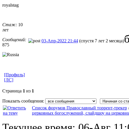
royalstag
Стаж:
10
лет
Сообщений:
03-Апр-2022 21:44
(спустя 7 лет 2 месяца)
875
[Профиль]
[ЛС]
Страница
1
из
1
Показать сообщения:
Список форумов Православный торрент-трекер
церковных богослужений, слайдшоу на церковн
Текущее время:
06-Авг 11: