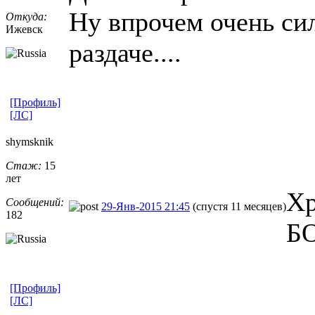
Ну впрочем очень си
Откуда:
Ижевск
раздаче....
[Профиль]
[ЛС]
shymsknik
Стаж:
15
лет
Хр
Сообщений:
29-Янв-2015 21:45
(спустя 11 месяцев)
182
Б
[Профиль]
[ЛС]