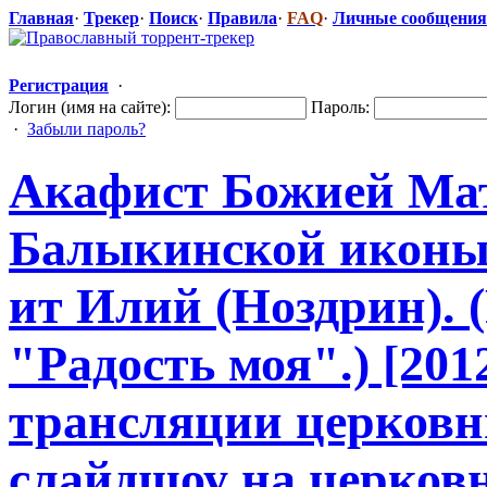
Главная
·
Трекер
·
Поиск
·
Правила
·
FAQ
·
Личные сообщения
Регистрация
·
Логин (имя на сайте):
Пароль:
·
Забыли пароль?
Акафист Божией Мат
Балыкинской иконы.
ит Илий (Ноздрин). 
"Радость
​ моя".) [201
трансляции церковн
слайдшоу на церковн