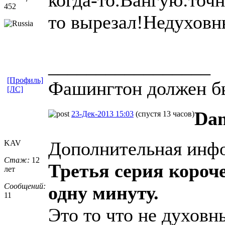
452
то вырезал!Недуховны
_________________
[Профиль]
Фашингтон должен б
[ЛС]
Da
23-Дек-2013 15:03
(спустя 13 часов)
Дополнительная инф
KAV
Стаж:
12
Третья серия короч
лет
Сообщений:
одну минуту.
11
Это то что не духовн