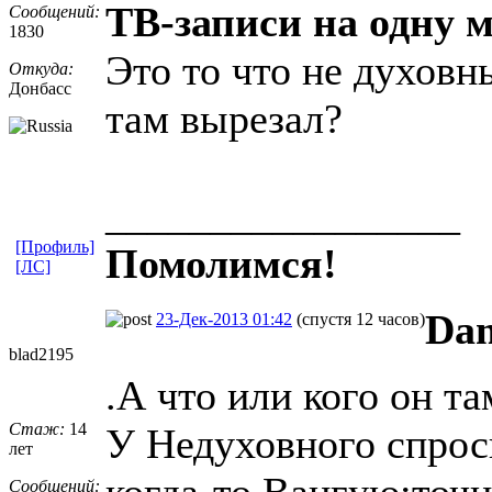
ТВ-записи на одну м
Сообщений:
1830
Это то что не духовн
Откуда:
Донбасс
там вырезал?
_________________
[Профиль]
Помолимся!
[ЛС]
Da
23-Дек-2013 01:42
(спустя 12 часов)
blad2195
.А что или кого он т
Стаж:
14
У Недуховного спрос
лет
когда-то.Вангую:точн
Сообщений: