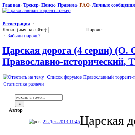
Главная
·
Трекер
·
Поиск
·
Правила
·
FAQ
·
Личные сообщения
Регистрация
·
Логин (имя на сайте):
Пароль:
·
Забыли пароль?
Царская дорога (4 серии) (О.
Православно-
​исторический
​,
Список форумов Православный торрент-т
Статистика раздачи
Автор
Царская д
22-Дек-2013 11:45