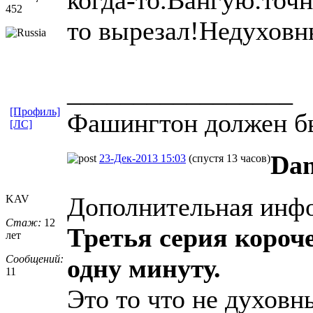
452
то вырезал!Недуховны
_________________
[Профиль]
Фашингтон должен б
[ЛС]
Da
23-Дек-2013 15:03
(спустя 13 часов)
Дополнительная инф
KAV
Стаж:
12
Третья серия короч
лет
Сообщений:
одну минуту.
11
Это то что не духовн