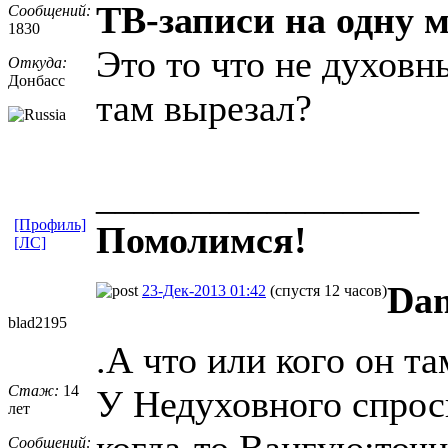
ТВ-записи на одну м
Сообщений:
1830
Это то что не духовн
Откуда:
Донбасс
там вырезал?
_________________
[Профиль]
Помолимся!
[ЛС]
Da
23-Дек-2013 01:42
(спустя 12 часов)
blad2195
.А что или кого он т
Стаж:
14
У Недуховного спрос
лет
когда-то.Вангую:точн
Сообщений: