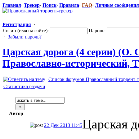
Главная
·
Трекер
·
Поиск
·
Правила
·
FAQ
·
Личные сообщения
Регистрация
·
Логин (имя на сайте):
Пароль:
·
Забыли пароль?
Царская дорога (4 серии) (О.
Православно-
​исторический
​,
Список форумов Православный торрент-т
Статистика раздачи
Автор
Царская д
22-Дек-2013 11:45