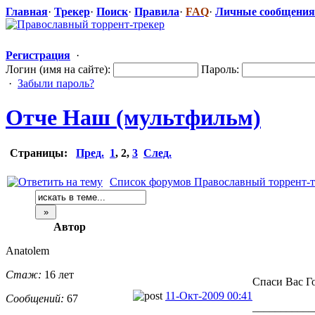
Главная
·
Трекер
·
Поиск
·
Правила
·
FAQ
·
Личные сообщения
Регистрация
·
Логин (имя на сайте):
Пароль:
·
Забыли пароль?
Отче Наш (мультфильм)
Страницы:
Пред.
1
,
2
,
3
След.
Список форумов Православный торрент-т
Автор
Anatolem
Стаж:
16 лет
Спаси Вас Г
11-Окт-2009 00:41
Сообщений:
67
___________