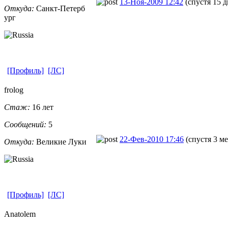
13-Ноя-2009 12:42
(спустя 15 д
Откуда:
Санкт-Петерб
ург
[Профиль]
[ЛС]
frolog
Стаж:
16 лет
Сообщений:
5
22-Фев-2010 17:46
(спустя 3 м
Откуда:
Великие Луки
[Профиль]
[ЛС]
Anatolem