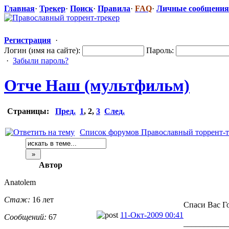
Главная
·
Трекер
·
Поиск
·
Правила
·
FAQ
·
Личные сообщения
Регистрация
·
Логин (имя на сайте):
Пароль:
·
Забыли пароль?
Отче Наш (мультфильм)
Страницы:
Пред.
1
,
2
,
3
След.
Список форумов Православный торрент-т
Автор
Anatolem
Стаж:
16 лет
Спаси Вас Г
11-Окт-2009 00:41
Сообщений:
67
___________