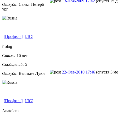
13-Ноя-2009 12:42
(спустя 15 д
Откуда:
Санкт-Петерб
ург
[Профиль]
[ЛС]
frolog
Стаж:
16 лет
Сообщений:
5
22-Фев-2010 17:46
(спустя 3 м
Откуда:
Великие Луки
[Профиль]
[ЛС]
Anatolem