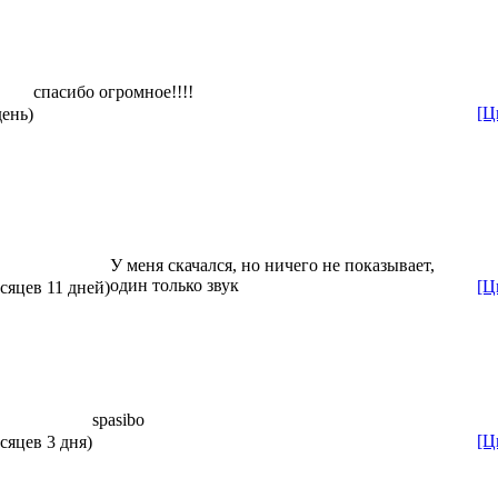
спасибо огромное!!!!
[Ц
день)
У меня скачался, но ничего не показывает,
один только звук
[Ц
есяцев 11 дней)
spasibo
[Ц
сяцев 3 дня)