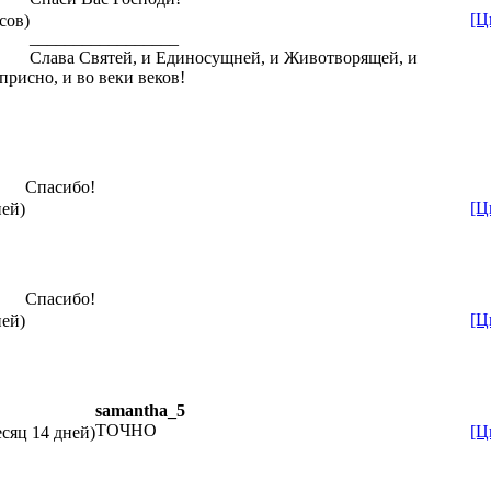
[Ц
сов)
_________________
Слава Святей, и Единосущней, и Животворящей, и
присно, и во веки веков!
Спасибо!
[Ц
ней)
Спасибо!
[Ц
ней)
samantha_5
ТОЧНО
[Ц
есяц 14 дней)