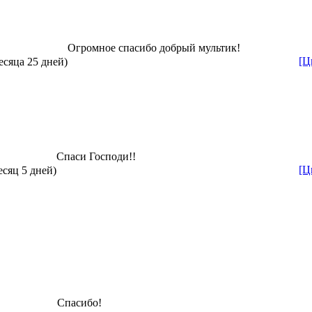
Огромное спасибо добрый мультик!
[Ц
есяца 25 дней)
Спаси Господи!!
[Ц
есяц 5 дней)
Спасибо!