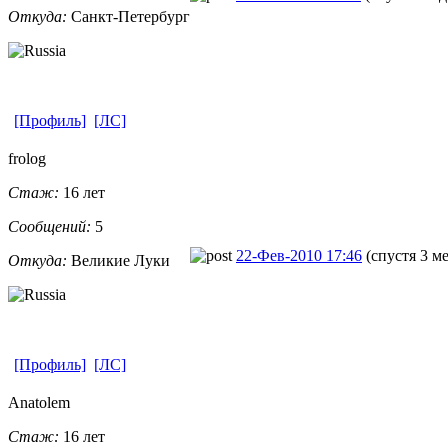
Откуда:
Санкт-Петерб
​ург
[Профиль]
[ЛС]
frolog
Стаж:
16 лет
Сообщений:
5
22-Фев-2010 17:46
(спустя 3 м
Откуда:
Великие Луки
[Профиль]
[ЛС]
Anatolem
Стаж:
16 лет