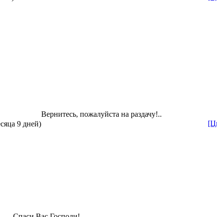
Вернитесь, пожалуйста на раздачу!..
[Ц
есяца 9 дней)
Спаси Вас Господи!