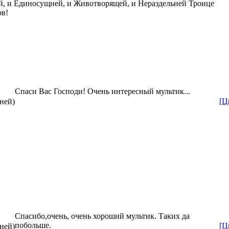
й, и Единосущней, и Животворящей, и Нераздельней Троице
ов!
Спаси Вас Господи! Очень интересный мультик...
[Ц
дней)
Спасибо,очень, очень хороший мультик. Таких да
побольше.
[Ц
дней)