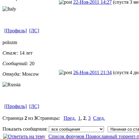
22-Ноя-2011 14:27
(спустя 3 ме
[Профиль]
[ЛС]
polozm
Стаж:
14 лет
Сообщений:
20
26-Ноя-2011 21:34
(спустя 4 дн
Откуда:
Moscow
[Профиль]
[ЛС]
Страница
2
из
3
Страницы:
Пред.
1
,
2
,
3
След.
Показать сообщения:
Список форумов Православный торрент-т