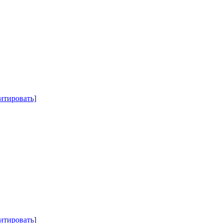
итировать]
итировать]