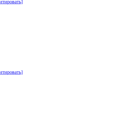
итировать]
итировать]