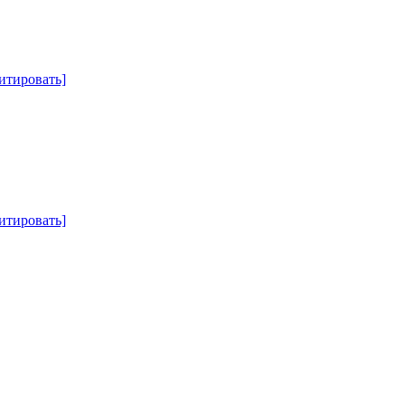
итировать]
итировать]