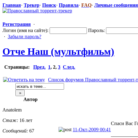
Главная
·
Трекер
·
Поиск
·
Правила
·
FAQ
·
Личные сообщения
Регистрация
·
Логин (имя на сайте):
Пароль:
·
Забыли пароль?
Отче Наш (мультфильм)
Страницы:
Пред.
1
,
2
,
3
След.
Список форумов Православный торрент-т
Автор
Anatolem
Стаж:
16 лет
Спаси Вас Г
11-Окт-2009 00:41
Сообщений:
67
___________