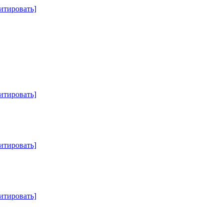
итировать]
итировать]
итировать]
итировать]