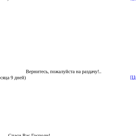
Вернитесь, пожалуйста на раздачу!..
[Ц
есяца 9 дней)
Спаси Вас Господи!