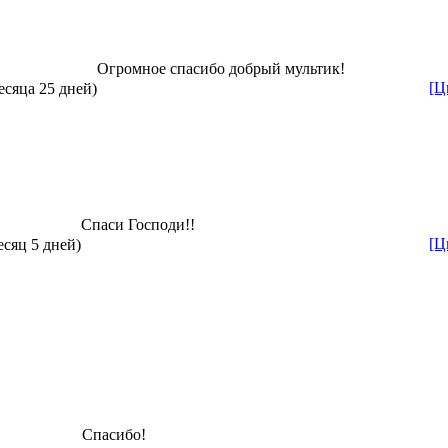
Огромное спасибо добрый мультик!
[Ц
есяца 25 дней)
Спаси Господи!!
[Ц
есяц 5 дней)
Спасибо!