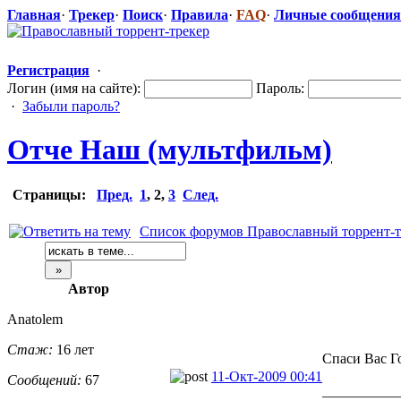
Главная
·
Трекер
·
Поиск
·
Правила
·
FAQ
·
Личные сообщения
Регистрация
·
Логин (имя на сайте):
Пароль:
·
Забыли пароль?
Отче Наш (мультфильм)
Страницы:
Пред.
1
,
2
,
3
След.
Список форумов Православный торрент-т
Автор
Anatolem
Стаж:
16 лет
Спаси Вас Г
11-Окт-2009 00:41
Сообщений:
67
___________