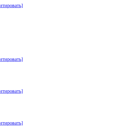
итировать]
итировать]
итировать]
итировать]