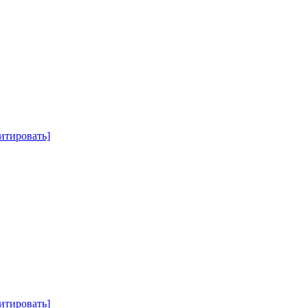
итировать]
итировать]