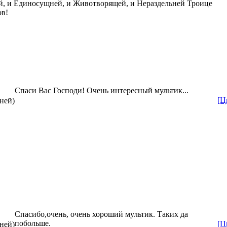
й, и Единосущней, и Животворящей, и Нераздельней Троице
ов!
Спаси Вас Господи! Очень интересный мультик...
[Ц
дней)
Спасибо,очень, очень хороший мультик. Таких да
побольше.
[Ц
дней)