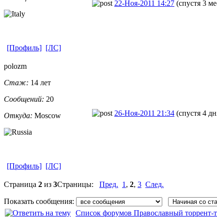
22-Ноя-2011 14:27
(спустя 3 ме
[Профиль]
[ЛС]
polozm
Стаж:
14 лет
Сообщений:
20
26-Ноя-2011 21:34
(спустя 4 дн
Откуда:
Moscow
[Профиль]
[ЛС]
Страница
2
из
3
Страницы:
Пред.
1
,
2
,
3
След.
Показать сообщения:
Список форумов Православный торрент-т