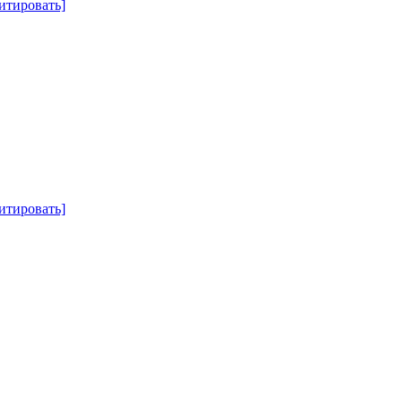
итировать]
итировать]