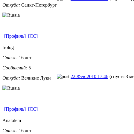
Откуда:
Санкт-Петерб
​ург
[Профиль]
[ЛС]
frolog
Стаж:
16 лет
Сообщений:
5
22-Фев-2010 17:46
(спустя 3 м
Откуда:
Великие Луки
[Профиль]
[ЛС]
Anatolem
Стаж:
16 лет