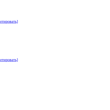
итировать]
итировать]