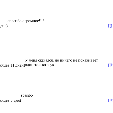
спасибо огромное!!!!
[Ц
день)
У меня скачался, но ничего не показывает,
один только звук
[Ц
есяцев 11 дней)
spasibo
[Ц
сяцев 3 дня)