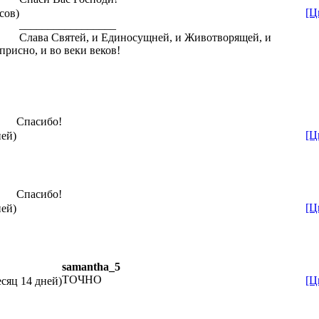
[Ц
сов)
_________________
Слава Святей, и Единосущней, и Животворящей, и
присно, и во веки веков!
Спасибо!
[Ц
ней)
Спасибо!
[Ц
ней)
samantha_5
ТОЧНО
[Ц
есяц 14 дней)