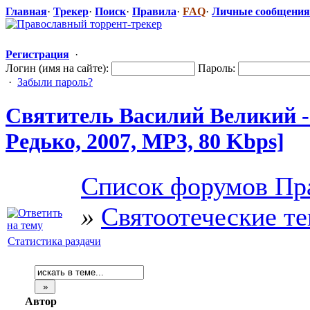
Главная
·
Трекер
·
Поиск
·
Правила
·
FAQ
·
Личные сообщения
Регистрация
·
Логин (имя на сайте):
Пароль:
·
Забыли пароль?
Святитель Василий Великий -
Редько, 2007, MP3, 80 Kbps]
Список форумов Пр
»
Святоотеческие т
Статистика раздачи
Автор