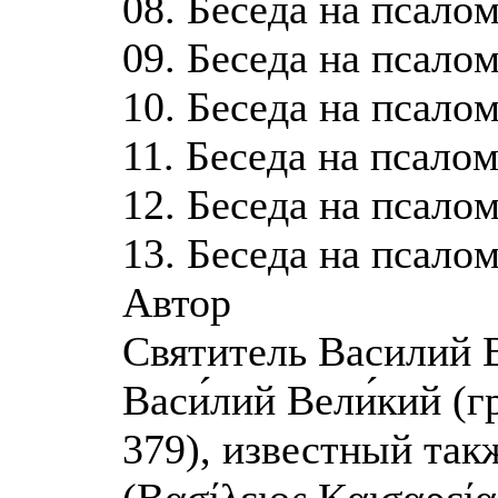
08. Бeceдa нa пcaлo
09. Бeceдa нa пcaлo
10. Бeceдa нa пcaлo
11. Бeceдa нa пcaлo
12. Бeceдa нa пcaлo
13. Бeceдa нa пcaлo
Автор
Святитель Василий 
Васи́лий Вели́кий (г
379), известный так
(Βασίλειος Καισαρεί