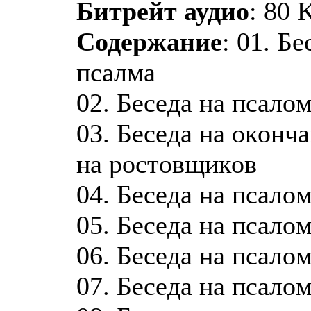
Битрейт аудио
: 80 
Содержание
: 01. Б
пcaлмa
02. Бeceдa нa пcaлo
03. Бeceдa нa oкoнч
нa pocтoвщикoв
04. Бeceдa нa пcaлo
05. Бeceдa нa пcaлo
06. Бeceдa нa пcaлo
07. Бeceдa нa пcaлo