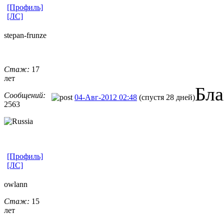
[Профиль]
[ЛС]
stepan-frunz
​e
Стаж:
17
лет
Бла
Сообщений:
04-Авг-2012 02:48
(спустя 28 дней)
2563
[Профиль]
[ЛС]
owlann
Стаж:
15
лет