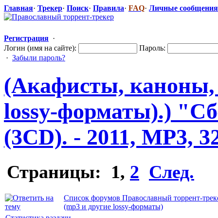
Главная
·
Трекер
·
Поиск
·
Правила
·
FAQ
·
Личные сообщения
Регистрация
·
Логин (имя на сайте):
Пароль:
·
Забыли пароль?
(Акафисты, каноны,
lossy-формат
​ы).) "С
(3CD). - 2011, MP3, 3
Страницы:
1
,
2
След.
Список форумов Православный торрент-трек
(mp3 и другие lossy-форматы)
Статистика раздачи