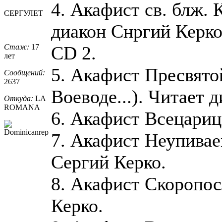
4. Акафист св. блж.
СЕРГУЛЕТ
диакон Снргий Керко
Стаж:
17
CD 2.
лет
5. Акафист Пресвято
Сообщений:
2637
Воеводе...). Читает 
Откуда:
LA
ROMANA
6. Акафист Всецариц
7. Акафист Неупивае
Сергий Керко.
8. Акафист Скоропос
Керко.