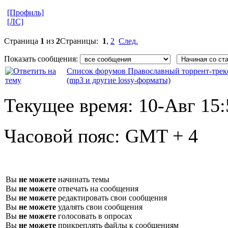
[Профиль]
[ЛС]
Страница
1
из
2
Страницы:
1
,
2
След.
Показать сообщения:
Список форумов Православный торрент-трек
(mp3 и другие lossy-форматы)
Текущее время:
10-Авг 15:
Часовой пояс:
GMT + 4
Вы
не можете
начинать темы
Вы
не можете
отвечать на сообщения
Вы
не можете
редактировать свои сообщения
Вы
не можете
удалять свои сообщения
Вы
не можете
голосовать в опросах
Вы
не можете
прикреплять файлы к сообщениям