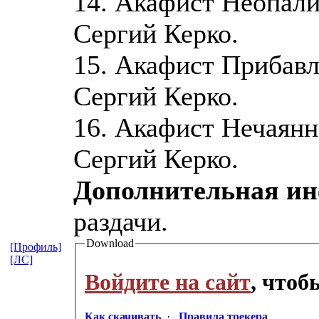
14. Акафист Неопали
Сергий Керко.
15. Акафист Прибавл
Сергий Керко.
16. Акафист Нечаянн
Сергий Керко.
Дополнительная и
раздачи.
Download
[Профиль]
[ЛС]
Войдите на сайт
, что
Как скачивать
·
Правила трекера