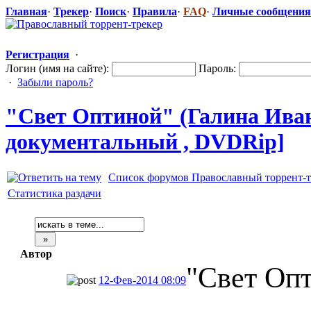
Главная
·
Трекер
·
Поиск
·
Правила
·
FAQ
·
Личные сообщения
Регистрация
·
Логин (имя на сайте):
Пароль:
·
Забыли пароль?
"Свет Оптиной" (Галина Иванов
документальн
​ый , DVDRip]
Список форумов Православный торрент-т
Статистика раздачи
Автор
"Свет Оп
12-Фев-2014 08:09