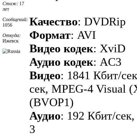
Стаж:
17
лет
Качество
: DVDRip
Сообщений:
1056
Формат
: AVI
Откуда:
Ижевск
Видео кодек
: XviD
Аудио кодек
: AC3
Видео
: 1841 Кбит/сек
сек, MPEG-4 Visual 
(BVOP1)
Аудио
: 192 Кбит/сек,
3