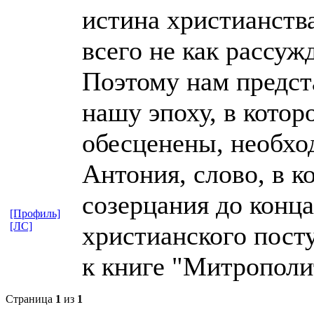
истина христианств
всего не как рассуж
Поэтому нам предста
нашу эпоху, в котор
обесценены, необхо
Антония, слово, в к
созерцания до конц
[Профиль]
[ЛС]
христианского посту
к книге "Митрополи
Страница
1
из
1