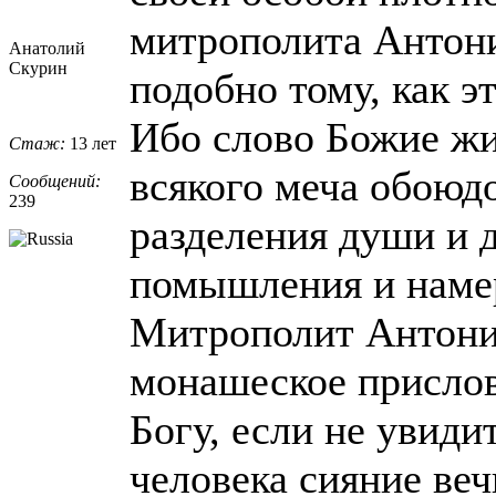
митрополита Антон
Анатолий
Скурин
подобно тому, как э
Ибо слово Божие жи
Стаж:
13 лет
всякого меча обоюд
Сообщений:
239
разделения души и д
помышления и намер
Митрополит Антоний
монашеское прислов
Богу, если не увиди
человека сияние веч