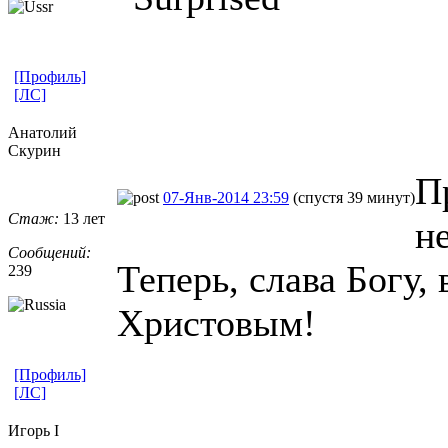
[Профиль]
[ЛС]
Анатолий
Скурин
П
07-Янв-2014 23:59
(спустя 39 минут)
Стаж:
13 лет
н
Сообщений:
Теперь, слава Богу,
239
Христовым!
[Профиль]
[ЛС]
Игорь I