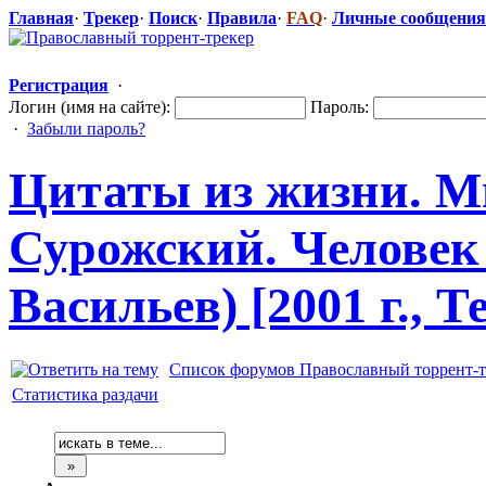
Главная
·
Трекер
·
Поиск
·
Правила
·
FAQ
·
Личные сообщения
Регистрация
·
Логин (имя на сайте):
Пароль:
·
Забыли пароль?
Цитаты из жизни. 
Сурожский. Человек
Васильев) [2001 г., 
Список форумов Православный торрент-т
Статистика раздачи