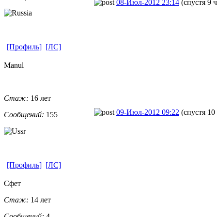
08-Июл-2012 23:14
(спустя 9 
[Профиль]
[ЛС]
Manul
Стаж:
16 лет
09-Июл-2012 09:22
(спустя 10
Сообщений:
155
[Профиль]
[ЛС]
Cфет
Стаж:
14 лет
Сообщений:
4