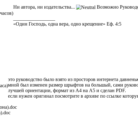
Ни автора, ни издательства...
Возможно Руковод
 часов)
_________________
«Один Господь, одна вера, одно крещение» Еф. 4:5
это руководство было взято из просторов интернета давненьк
мной был изменен размер шрыфтов на большый, сами руково
аса)
лучшей ориентации, формат из А4 на А5 и сделан PDF.
если нужен оригинал посмотрите в архиве по ссылке котору
на).doc
).doc