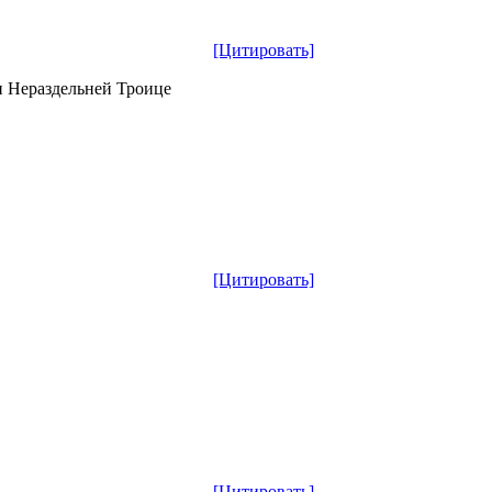
[Цитировать]
и Нераздельней Троице
[Цитировать]
[Цитировать]