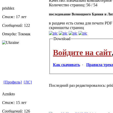
Качество: изначально компьютерное
Количество страниц: 56 / 54
prishlez
последование Всенощного Бдения и Ли
Стаж:
17 лет
в раздачи есть схема для печати PDF
Сообщений:
122
скриншоты страниц
Откуда:
Токмак
Download
Войдите на сайт
Как скачивать
·
Правила трек
[Профиль]
[ЛС]
Последний раз редактировалось: prish
Aznikto
Стаж:
15 лет
Сообщений:
126