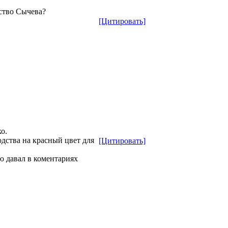
ство Сычева?
[Цитировать]
о.
дства на красный цвет для
[Цитировать]
ю давал в коментариях