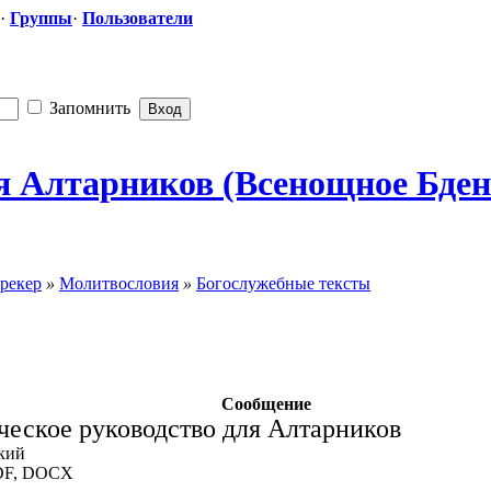
·
Группы
·
Пользователи
Запомнить
ля Алтарников (Всенощное Бде
рекер
»
Молитвословия
»
Богослужебные тексты
Сообщение
ческое руководство для Алтарников
кий
DF, DOCX