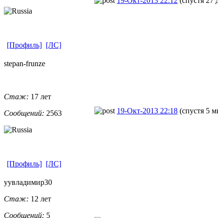
19-Окт-2013 22:12
(спустя 27 
[Профиль]
[ЛС]
stepan-frunz
​e
Стаж:
17 лет
19-Окт-2013 22:18
(спустя 5 м
Сообщений:
2563
[Профиль]
[ЛС]
уувладимир30
Стаж:
12 лет
Сообщений:
5