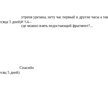
утреня урезана, нету час первый и другие часы а так
и т.д...
есяца 5 дней)
где можно взять недостающий фрагмент?...
Спасибо
есяц 5 дней)