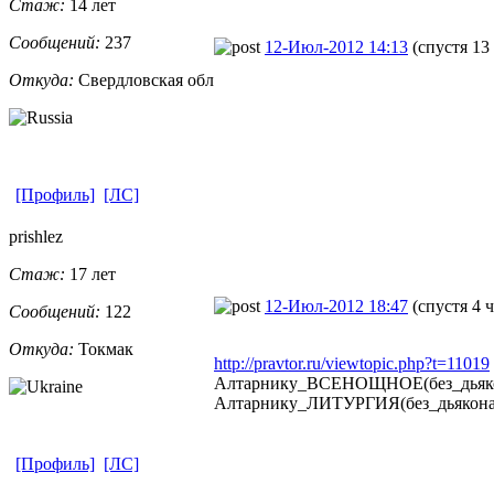
Стаж:
14 лет
Сообщений:
237
12-Июл-2012 14:13
(спустя 13
Откуда:
Свердловская
​ обл
[Профиль]
[ЛС]
prishlez
Стаж:
17 лет
12-Июл-2012 18:47
(спустя 4 ч
Сообщений:
122
Откуда:
Токмак
http://pravtor.ru/viewtopic.php?t=11019
Алтарнику_ВСЕНОЩНОЕ(без_дьяко
Алтарнику_ЛИТУРГИЯ(без_дьякона
[Профиль]
[ЛС]