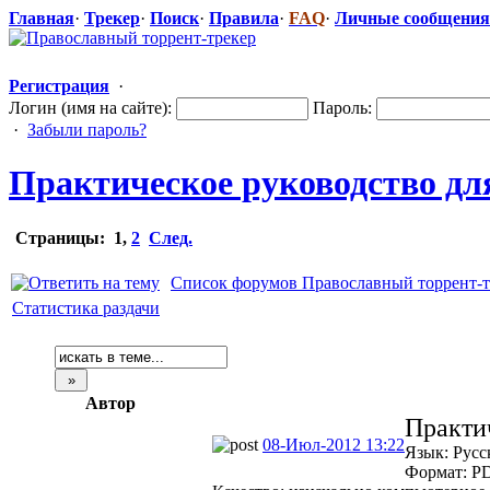
Главная
·
Трекер
·
Поиск
·
Правила
·
FAQ
·
Личные сообщения
Регистрация
·
Логин (имя на сайте):
Пароль:
·
Забыли пароль?
Практическое
​ руководство д
Страницы:
1
,
2
След.
Список форумов Православный торрент-т
Статистика раздачи
Автор
Практи
08-Июл-2012 13:22
Язык: Русс
Формат: P