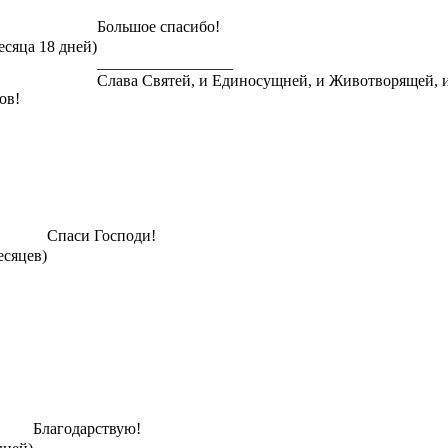
Большое спасибо!
есяца 18 дней)
_________________
Слава Святей, и Единосущней, и Животворящей, 
ов!
Спаси Господи!
есяцев)
Благодарствую!