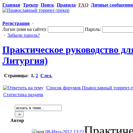
Главная
·
Трекер
·
Поиск
·
Правила
·
FAQ
·
Личные сообщения
Регистрация
·
Логин (имя на сайте):
Пароль:
·
Забыли пароль?
Практическое
​ руководство д
Литургия)
Страницы:
1
,
2
След.
Список форумов Православный торрент-т
Статистика раздачи
Автор
Практиче
08-Июл-2012 13:22