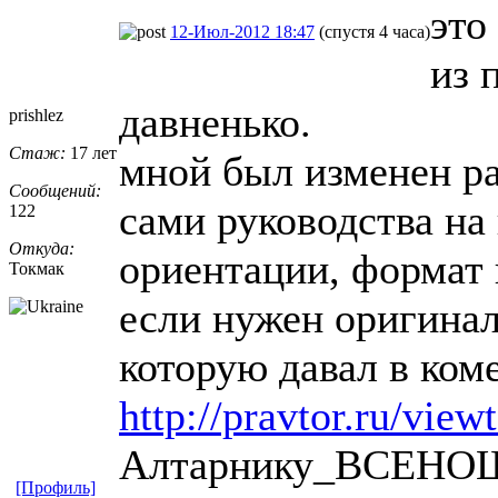
это
12-Июл-2012 18:47
(спустя 4 часа)
из 
давненько.
prishlez
Стаж:
17 лет
мной был изменен р
Сообщений:
сами руководства на
122
Откуда:
ориентации, формат 
Токмак
если нужен оригинал
которую давал в ком
http://pravtor.ru/vie
Алтарнику_ВСЕНОЩН
[Профиль]