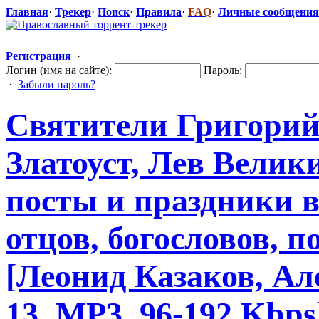
Главная
·
Трекер
·
Поиск
·
Правила
·
FAQ
·
Личные сообщения
Регистрация
·
Логин (имя на сайте):
Пароль:
·
Забыли пароль?
Святители Григорий
Златоуст, Лев Велик
посты и праздники 
отцов, богословов, 
[Леонид Казаков, Але
13, MP3, 96-192 Kbps