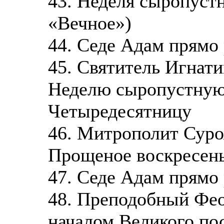
43. Неделя сыропуст
«Вечное»)
44. Седе Адам прямо
45. Святитель Игнати
Неделю сыропустную
Четыредесятницу
46. Митрополит Суро
Прощеное воскресен
47. Седе Адам прямо
48. Преподобный Фео
началом Великого по