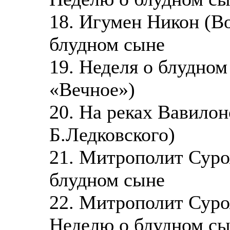
18. Игумен Никон (В
блудном сыне
19. Неделя о блудно
«Вечное»)
20. На реках Вавило
Б.Ледковского)
21. Митрополит Суро
блудном сыне
22. Митрополит Суро
Неделю о блудном с