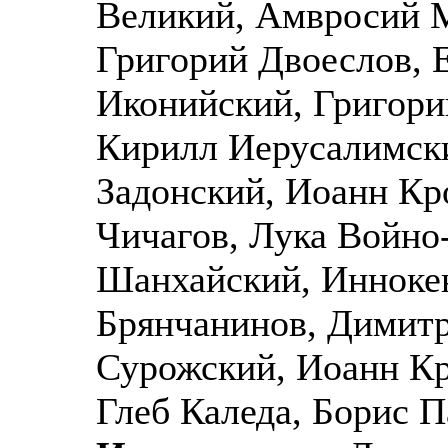
Великий, Амвросий М
Григорий Двоеслов,
Иконийский, Григори
Кирилл Иерусалимски
Задонский, Иоанн К
Чичагов, Лука Войно
Шанхайский, Инноке
Брянчанинов, Димитр
Сурожский, Иоанн К
Глеб Каледа, Борис 