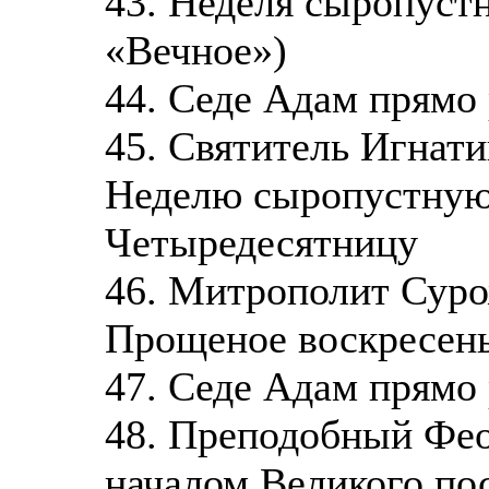
43. Неделя сыропуст
«Вечное»)
44. Седе Адам прямо
45. Святитель Игнати
Неделю сыропустную
Четыредесятницу
46. Митрополит Суро
Прощеное воскресен
47. Седе Адам прямо
48. Преподобный Фео
началом Великого по