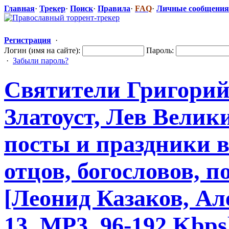
Главная
·
Трекер
·
Поиск
·
Правила
·
FAQ
·
Личные сообщения
Регистрация
·
Логин (имя на сайте):
Пароль:
·
Забыли пароль?
Святители Григорий
Златоуст, Лев Велик
посты и праздники 
отцов, богословов, 
[Леонид Казаков, Але
13, MP3, 96-192 Kbps