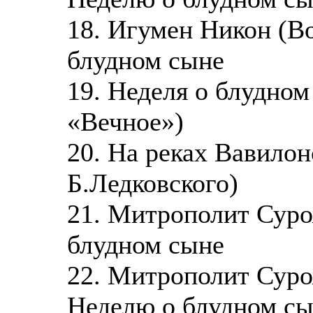
18. Игумен Никон (В
блудном сыне
19. Неделя о блудно
«Вечное»)
20. На реках Вавило
Б.Ледковского)
21. Митрополит Суро
блудном сыне
22. Митрополит Суро
Неделю о блудном с