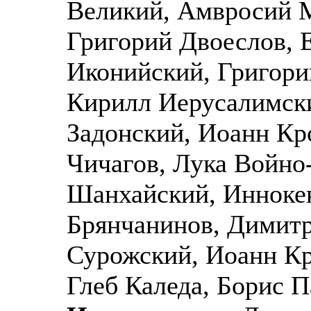
Великий, Амвросий М
Григорий Двоеслов,
Иконийский, Григори
Кирилл Иерусалимски
Задонский, Иоанн К
Чичагов, Лука Войно
Шанхайский, Инноке
Брянчанинов, Димитр
Сурожский, Иоанн К
Глеб Каледа, Борис 