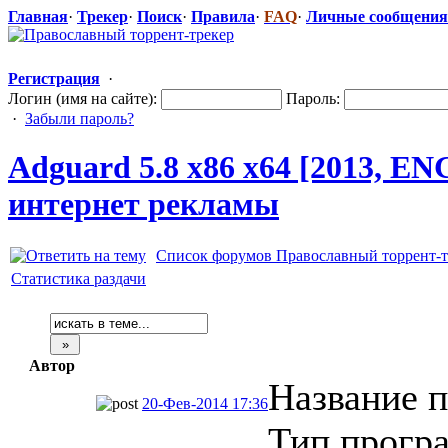
Главная
·
Трекер
·
Поиск
·
Правила
·
FAQ
·
Личные сообщения
Регистрация
·
Логин (имя на сайте):
Пароль:
·
Забыли пароль?
Adguard 5.8 x86 x64 [2013, E
интернет рекламы
Список форумов Православный торрент-т
Статистика раздачи
Автор
Название 
20-Фев-2014 17:36
Тип програ