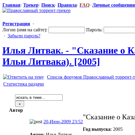
Главная
·
Трекер
·
Поиск
·
Правила
·
FAQ
·
Личные сообщения
Регистрация
·
Логин (имя на сайте):
Пароль:
·
Забыли пароль?
Илья Литвак. - "Сказани
​е о
Ильи Литвака). [2005]
Список форумов Православный торрент-т
Статистика раздачи
Автор
"Сказание о Каз
20-Июн-2009 23:52
Год выпуска
: 2005
Автор
: Илья Литвак.