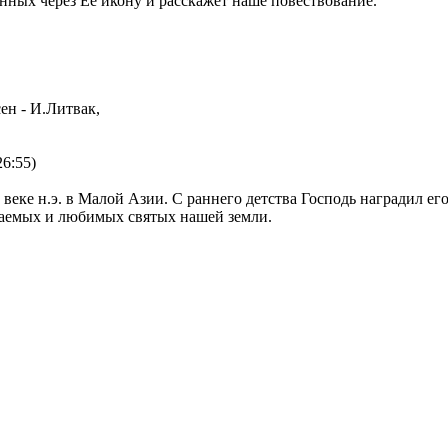
енных через Её икону и расскажет наше повествование.
ен - И.Литвак,
6:55)
 веке н.э. в Малой Азии. С раннего детства Господь наградил ег
таемых и любимых святых нашей земли.