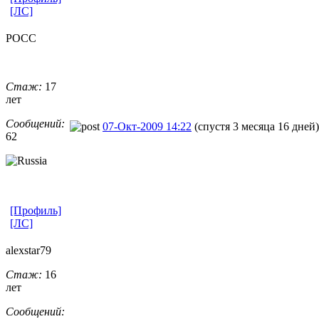
[ЛС]
РОСС
Стаж:
17
лет
Сообщений:
07-Окт-2009 14:22
(спустя 3 месяца 16 дней)
62
[Профиль]
[ЛС]
alexstar79
Стаж:
16
лет
Сообщений: