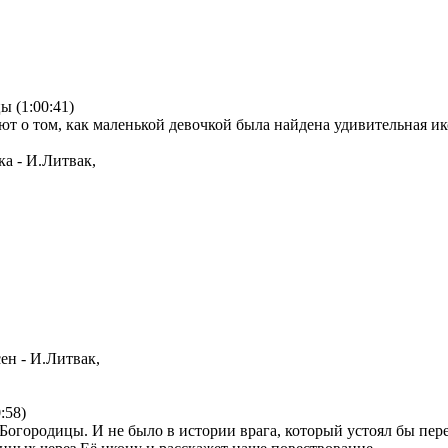
ы (1:00:41)
ют о том, как маленькой девочкой была найдена удивительная ико
ка - И.Литвак,
ен - И.Литвак,
:58)
огородицы. И не было в истории врага, который устоял бы пере