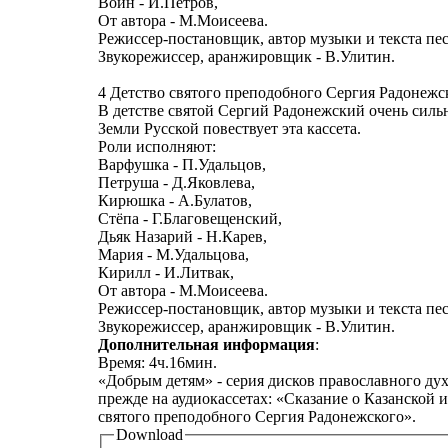
Воин - И.Петров,
От автора - М.Моисеева.
Режиссер-постановщик, автор музыки и текста пес
Звукорежиссер, аранжировщик - В.Улитин.
4 Детство святого преподобного Сергия Радонежск
В детстве святой Сергий Радонежский очень сильн
Земли Русской повествует эта кассета.
Роли исполняют:
Варфушка - П.Удальцов,
Петруша - Д.Яковлева,
Кирюшка - А.Булатов,
Стёпа - Г.Благовещенский,
Дьяк Назарий - Н.Карев,
Мария - М.Удальцова,
Кирилл - И.Литвак,
От автора - М.Моисеева.
Режиссер-постановщик, автор музыки и текста пес
Звукорежиссер, аранжировщик - В.Улитин.
Дополнительная информация
:
Bpeмя: 4ч.16мин.
«Добрым детям» - серия дисков православного ду
прежде на аудиокассетах: «Сказание о Казанской
святого преподобного Сергия Радонежского».
Download