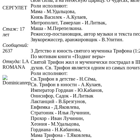
свои силы, а на Небесную Царицу. О чудесах, явл
Роли исполняют:
СЕРГУЛЕТ
Мама - М.Удальцова,
Князь Василек - А.Кулаев,
Митрополит, Тамерлан - И.Литвак,
Маша - М.Перепелкина.
Стаж:
17
Режиссер-постановщик, автор музыки и текста пес
лет
Звукорежиссер, аранжировщик - В.Улитин.
Сообщений:
2637
3 Детство и юность святого мученика Трифона (1:2
По мотивам книги «Подвиг веры»
Откуда:
LA
Святой Трифон жил и мученически пострадал в III
ROMANA
духов. Св. Трифон является одним из самых почи
Роли исполняют:
Св.Трифон в детстве - Н.Сёма,
Св. Трифон в юности - А.Кулаев,
Император Гордиан - Ю.Кабанов,
Онисифор, Садок - И.Литвак
Лактанций - В.Брезгунов,
Евфимка - Д.Яковлева,
Стратоник - Илья Лучинин,
Прохор - Иван Лучинин,
Хеония - М.Удальцова,
Гордиана - Н.Кабанова,
Мама Трифона - Т.Яковлева,