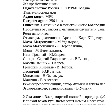
Жанр
: Детские книги
Издательство
: Россия. ООО"РМГ Медиа"
Тип
: аудиоспектакль
Аудио кодек
: MP3
Битрейт аудио
: 256 kbps
Описание
: Сказание о Казанской иконе Богородиц
Прослушав эту кассету, маленькие слушатели узна
Роли исполняют:
От автора, архиепископ Арсений, Карл XII, дедуш
Мама, Матронушка - М.Удальцова,
Мама Матронушки - Л.Перепелкина,
Маша - М.Перепелкина,
Иван Грозный - Ю.Зверев,
Св. прп. Сергий Радонежский - В.Васин,
Мазепа, ямщик - Н.Карев,
Григорий Жиравль - И.Петров,
Лесничий - Ю.Круглов,
Монахиня - Н.Омельчук,
Мальчик - В.Алексеев.
Режиссер-постановщик, автор музыки и текста пес
Звукорежиссер, аранжировщик - В.Улитин.
2 Сказание о Владимирской иконе Богородицы (40
Испокон веков Русь называется Домом Пресвятой Б