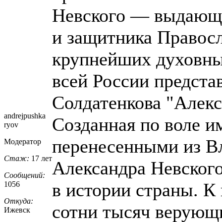
Невского — выдающе
и защитника Правосл
крупнейших духовны
всей России предста
Солдатенкова "Алекс
andrejpushka
Созданная по воле и
ryov
перенесенными из В
Модератор
Стаж:
17 лет
Александра Невского
Сообщений:
в истории страны. К
1056
Откуда:
сотни тысяч верующ
Ижевск