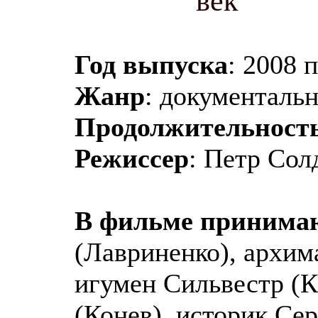
век"
Год выпуска
: 2008 
Жанр
: документаль
Продолжительност
Режиссер
: Петр Сол
В фильме принимаю
(Лавриненко), архим
игумен Сильвестр (К
(Конев), историк Се