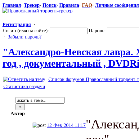
Главная
·
Трекер
·
Поиск
·
Правила
·
FAQ
·
Личные сообщения
Регистрация
·
Логин (имя на сайте):
Пароль:
·
Забыли пароль?
"Алексан
​дро-Невская лавра.
год , документальн
​ый , DVDR
Список форумов Православный торрент-т
Статистика раздачи
Автор
"Алексан
12-Фев-2014 11:17