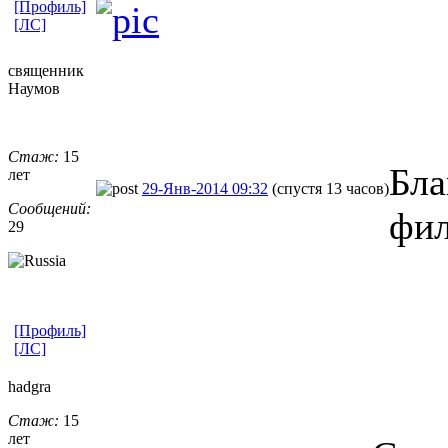
[Профиль]
[ЛС]
священник
Наумов
Стаж:
15
Бла
лет
29-Янв-2014 09:32
(спустя 13 часов)
Сообщений:
фил
29
[Профиль]
[ЛС]
hadgra
Стаж:
15
лет