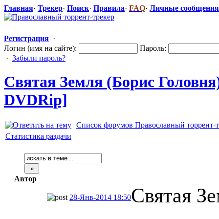
Главная
·
Трекер
·
Поиск
·
Правила
·
FAQ
·
Личные сообщения
Регистрация
·
Логин (имя на сайте):
Пароль:
·
Забыли пароль?
Святая Земля (Борис Головня)
DVDRip]
Список форумов Православный торрент-т
Статистика раздачи
Автор
Святая З
28-Янв-2014 18:50