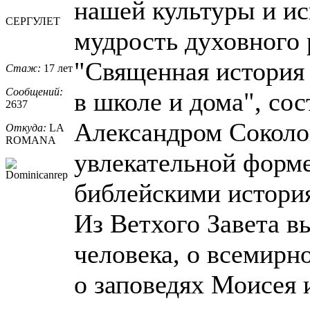
нашей культуры и ис
СЕРГУЛЕТ
мудрость духовного 
"Священная история 
Стаж:
17 лет
Сообщений:
в школе и дома", со
2637
Александром Соколо
Откуда:
LA
ROMANA
увлекательной форме
библейскими истори
Из Ветхого Завета в
человека, о всемирн
о заповедях Моисея 