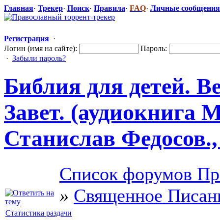
Главная
·
Трекер
·
Поиск
·
Правила
·
FAQ
·
Личные сообщения
Регистрация
·
Логин (имя на сайте):
Пароль:
·
Забыли пароль?
Библия для детей. В
Завет. (аудиокнига M
Станислав Федосов., 
Список форумов Пр
»
Священное Писан
Статистика раздачи