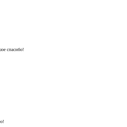
ое спасибо!
ю!