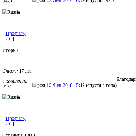
22-Янв-2014 10:59
(спустя 3 часа)
2563
[Профиль]
[ЛС]
Игорь I
Стаж:
17 лет
Благодар
Сообщений:
16-Фев-2018 15:42
(спустя 4 года)
2151
[Профиль]
[ЛС]
Страница
1
из
1