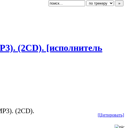
P3). (2CD). [исполнитель
MP3). (2CD).
[Цитировать]