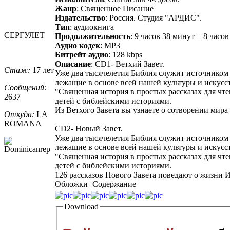
Жанр
: Священное Писание
Издательство
: Россия. Студия "АРДИС".
Тип
: аудиокнига
СЕРГУЛЕТ
Продолжительность
: 9 часов 38 минут + 8 часов
Аудио кодек
: MP3
Битрейт аудио
: 128 kbps
Описание
: CD1- Ветхий Завет.
Стаж:
17 лет
Уже два тысячелетия Библия служит источником
лежащие в основе всей нашей культуры и искусст
Сообщений:
"Священная история в простых рассказах для чт
2637
детей с библейскими историями.
Из Ветхого Завета вы узнаете о сотворении мира
Откуда:
LA
ROMANA
CD2- Новый Завет.
Уже два тысячелетия Библия служит источником
лежащие в основе всей нашей культуры и искусст
"Священная история в простых рассказах для чт
детей с библейскими историями.
126 рассказов Нового Завета поведают о жизни И
Обложки+Содержание
Download