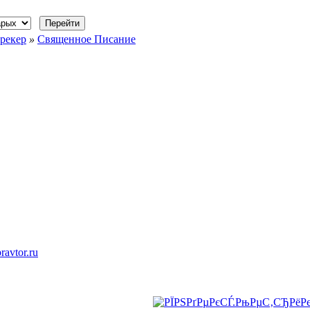
рекер
»
Священное Писание
ravtor.ru