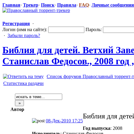
Главная
·
Трекер
·
Поиск
·
Правила
·
FAQ
·
Личные сообщения
Регистрация
·
Логин (имя на сайте):
Пароль:
·
Забыли пароль?
Библия для детей. Ветхий Зав
Станислав Федосов., 2008 год 
Список форумов Православный торрент-т
Статистика раздачи
Автор
Библия для дете
08-Дек-2010 17:25
Год выпуска
: 2008
Исполнитель
: Станислав Федосов.