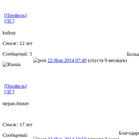
[Профиль]
[ЛС]
kufeay
Стаж:
12 лет
Сообщений:
5
Больш
22-Янв-2014 07:49
(спустя 9 месяцев)
[Профиль]
[ЛС]
stepan-frunz
​e
Стаж:
17 лет
Благодар
Сообщений: