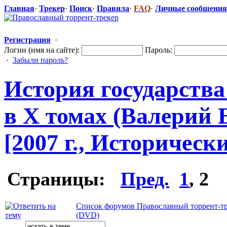
Главная
·
Трекер
·
Поиск
·
Правила
·
FAQ
·
Личные сообщения
Регистрация
·
Логин (имя на сайте):
Пароль:
·
Забыли пароль?
История государства
в Х томах (Валерий
[2007 г., Историческ
Страницы:
Пред.
1
,
2
Список форумов Православный торрент-т
(DVD)