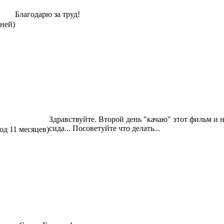
Благодарю за труд!
дней)
Здравствуйте. Второй день "качаю" этот фильм и не
сида... Посоветуйте что делать...
год 11 месяцев)