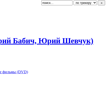
лерий Бабич, Юрий Шевчук)
е фильмы (DVD)