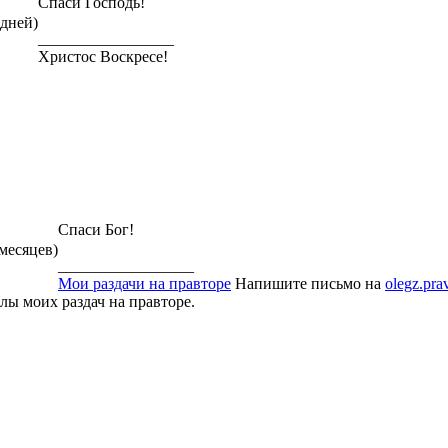
Спаси Господь!
 дней)
_________________
Христос Воскресе!
Спаси Бог!
 месяцев)
_________________
Мои раздачи на правторе
Напишите письмо на
olegz.pra
ы моих раздач на правторе.