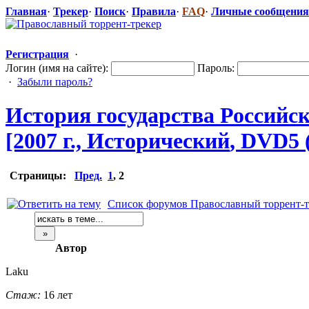
Главная
·
Трекер
·
Поиск
·
Правила
·
FAQ
·
Личные сообщения
Регистрация
·
Логин (имя на сайте):
Пароль:
·
Забыли пароль?
История государства Российск
[2007 г., Исторический
​, DVD5
Страницы:
Пред.
1
,
2
Список форумов Православный торрент-т
Автор
Laku
Стаж:
16 лет