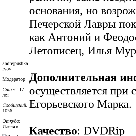
основания, но возрож
Печерской Лавры пок
как Антоний и Феодо
Летописец, Илья Муро
andrejpushka
ryov
Дополнительная и
Модератор
осуществляется при 
Стаж:
17
лет
Егорьевского Марка.
Сообщений:
1056
Откуда:
Ижевск
Качество
: DVDRip