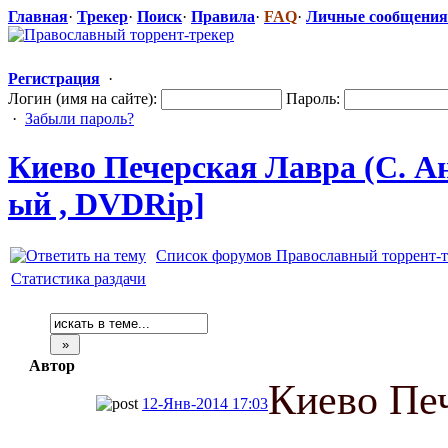
Главная
·
Трекер
·
Поиск
·
Правила
·
FAQ
·
Личные сообщения
Регистрация
·
Логин (имя на сайте):
Пароль:
·
Забыли пароль?
Киево Печерская Лавра (С. А
ый , DVDRip]
Список форумов Православный торрент-т
Статистика раздачи
Автор
Киево Пе
12-Янв-2014 17:03