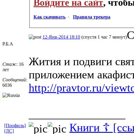
Войдите на сайт
, чтоб
Как скачивать
·
Правила трекера
С
12-Янв-2014 18:10
(спустя 1 час 7 минут)
Р.Б.А
Жития и подвиги свя
Стаж:
16
лет
приложением акафист
Сообщений:
http://pravtor.ru/view
6036
_________________
Книги ☦ [ссы
[Профиль]
[ЛС]