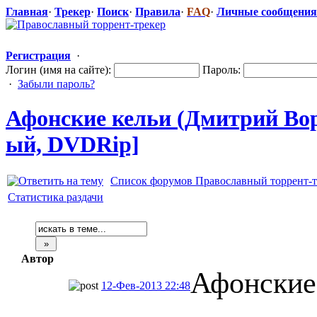
Главная
·
Трекер
·
Поиск
·
Правила
·
FAQ
·
Личные сообщения
Регистрация
·
Логин (имя на сайте):
Пароль:
·
Забыли пароль?
Афонские кельи (Дмитрий Во
ый, DVDRip]
Список форумов Православный торрент-т
Статистика раздачи
Автор
Афонские
12-Фев-2013 22:48