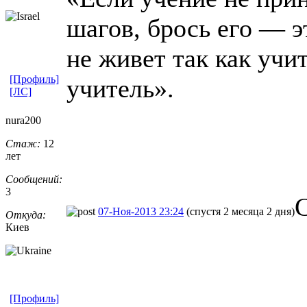
шагов, брось его — э
не живет так как учи
[Профиль]
учитель».
[ЛС]
nura200
Стаж:
12
лет
Сообщений:
3
07-Ноя-2013 23:24
(спустя 2 месяца 2 дня)
Откуда:
Киев
[Профиль]