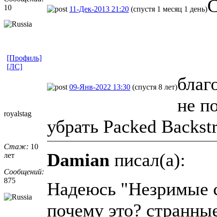
С
10
11-Дек-2013 21:20
(спустя 1 месяц 1 день)
[Профиль]
[ЛС]
благ
09-Янв-2022 13:30
(спустя 8 лет)
не п
royalstag
убрать Packed Backst
Стаж:
10
Damian
писал(а):
лет
Сообщений:
875
Надеюсь "Незримые с
почему это? странные