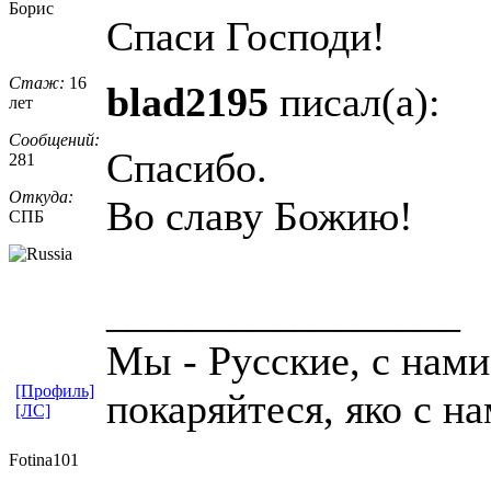
Борис
Спаси Господи!
Стаж:
16
blad2195
писал(а):
лет
Сообщений:
Спасибо.
281
Откуда:
Во славу Божию!
СПБ
_________________
Мы - Русские, с нами
[Профиль]
покаряйтеся, яко с на
[ЛС]
Fotina101