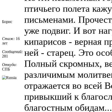
птичьего полета каж
письменами. Прочест
Борис
уже подвиг. И вот на
кипарисов - верная п
Стаж:
16
лет
ней - старец. Это ос
Сообщений:
281
Полный скромных, ве
Откуда:
СПБ
различимым молитве
отражается во всей В
привыкший к благос
благостным обидам...