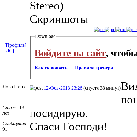
Stereo)
Скриншоты
Download
[Профиль]
Войдите на сайт
, чтоб
[ЛС]
Как скачивать
·
Правила трекера
Ви
Лора Пинк
12-Фев-2013 23:26
(спустя 38 минут)
по
Стаж:
13
посидирую.
лет
Спаси Господи!
Сообщений:
91