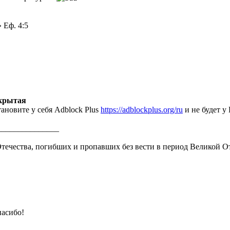
 Еф. 4:5
крытая
тановите у себя Adblock Plus
https://adblockplus.org/ru
и не будет у
_______________
ечества, погибших и пропавших без вести в период Великой О
асибо!