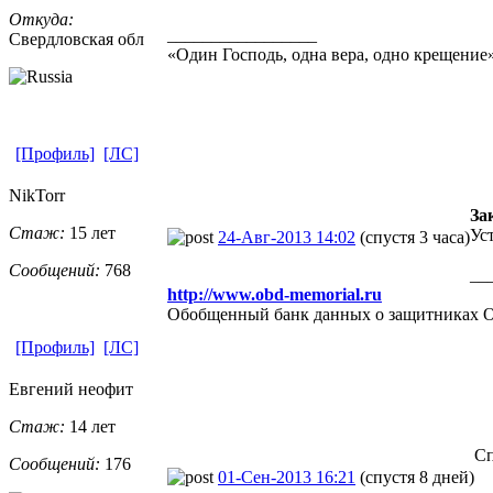
Откуда:
_________________
Свердловская
​ обл
«Один Господь, одна вера, одно крещение»
[Профиль]
[ЛС]
NikTorr
За
Стаж:
15 лет
Ус
24-Авг-2013 14:02
(спустя 3 часа)
Сообщений:
768
__
http://www.obd-memorial.ru
Обобщенный банк данных о защитниках От
[Профиль]
[ЛС]
Евгений неофит
Стаж:
14 лет
Сп
Сообщений:
176
01-Сен-2013 16:21
(спустя 8 дней)