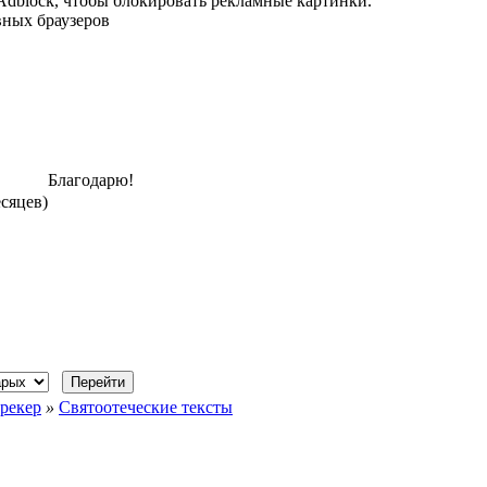
 Adblock, чтобы блокировать рекламные картинки.
вных браузеров
Благодарю!
есяцев)
рекер
»
Святоотеческие тексты