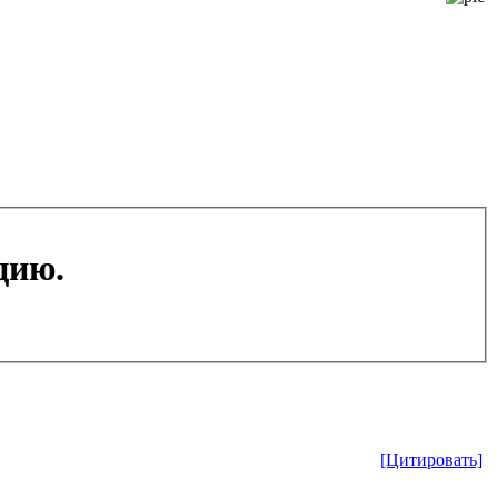
цию.
[Цитировать]