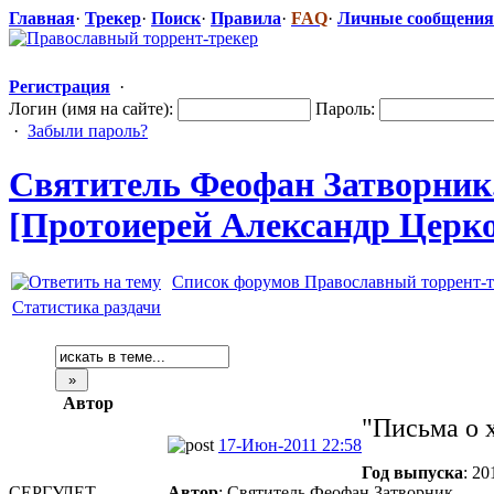
Главная
·
Трекер
·
Поиск
·
Правила
·
FAQ
·
Личные сообщения
Регистрация
·
Логин (имя на сайте):
Пароль:
·
Забыли пароль?
Святитель Феофан Затворник.
[Протоиерей Александр Церк
Список форумов Православный торрент-т
Статистика раздачи
Автор
"Письма о 
17-Июн-2011 22:58
Год выпуска
: 20
СЕРГУЛЕТ
Автор
: Святитель Феофан Затворник.