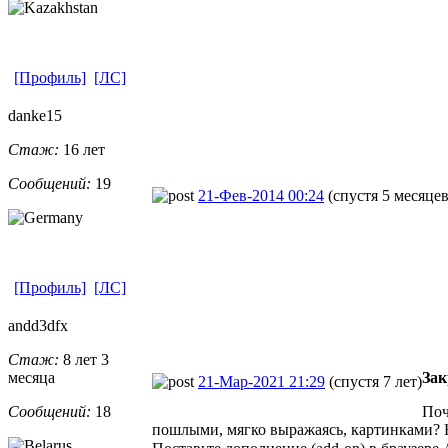
[Профиль]
[ЛС]
danke15
Стаж:
16 лет
Сообщений:
19
21-Фев-2014 00:24
(спустя 5 месяцев
[Профиль]
[ЛС]
andd3dfx
Стаж:
8 лет 3
месяца
За
21-Мар-2021 21:29
(спустя 7 лет)
Сообщений:
18
Поч
пошлыми, мягко выражаясь, картинками? 