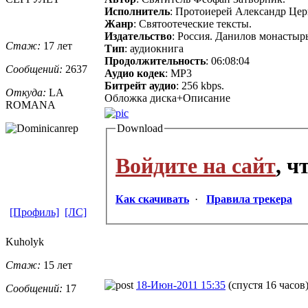
Исполнитель
: Протоиерей Александр Цер
Жанр
: Святоотеческие тексты.
Издательство
: Россия. Данилов монастырь
Стаж:
17 лет
Тип
: аудиокнига
Продолжительность
: 06:08:04
Сообщений:
2637
Аудио кодек
: MP3
Битрейт аудио
: 256 kbps.
Откуда:
LA
Обложка диска+Описание
ROMANA
Download
Войдите на сайт
, 
Как скачивать
·
Правила трекера
[Профиль]
[ЛС]
Kuholyk
Стаж:
15 лет
18-Июн-2011 15:35
(спустя 16 часов
Сообщений:
17