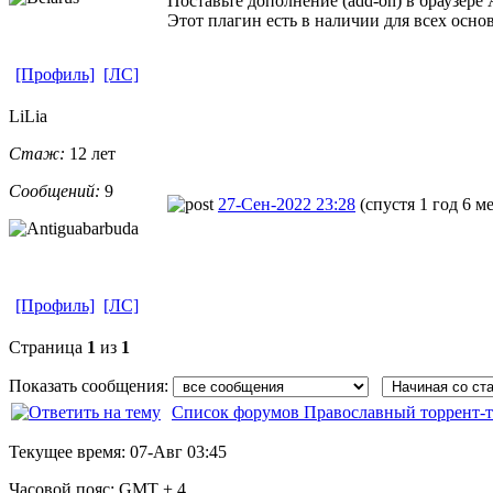
Поставьте дополнение (add-on) в браузере
Этот плагин есть в наличии для всех осно
[Профиль]
[ЛС]
LiLia
Стаж:
12 лет
Сообщений:
9
27-Сен-2022 23:28
(спустя 1 год 6 м
[Профиль]
[ЛС]
Страница
1
из
1
Показать сообщения:
Список форумов Православный торрент-т
Текущее время:
07-Авг 03:45
Часовой пояс:
GMT + 4