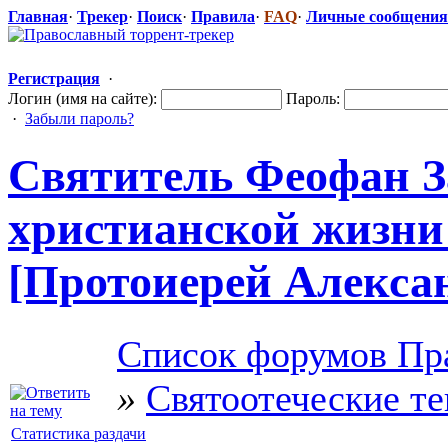
Главная
·
Трекер
·
Поиск
·
Правила
·
FAQ
·
Личные сообщения
Регистрация
·
Логин (имя на сайте):
Пароль:
·
Забыли пароль?
Святитель Феофан З
христианской
​ жизн
[Протоиерей Алекса
Список форумов Пр
»
Святоотеческие т
Статистика раздачи