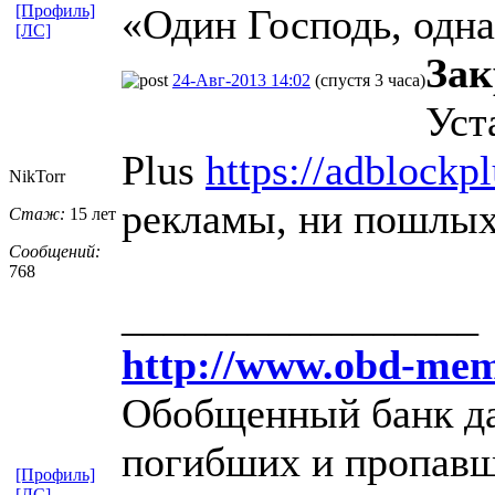
[Профиль]
«Один Господь, одна
[ЛС]
За
24-Авг-2013 14:02
(спустя 3 часа)
Уст
Plus
https://adblockpl
NikTorr
рекламы, ни пошлых
Стаж:
15 лет
Сообщений:
768
_________________
http://www.obd-mem
Обобщенный банк да
погибших и пропавш
[Профиль]
[ЛС]