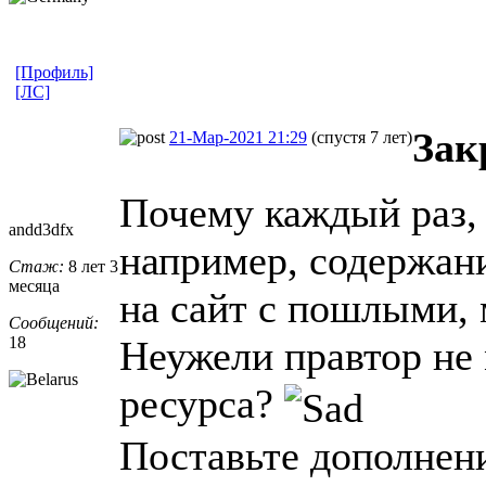
[Профиль]
[ЛС]
Зак
21-Мар-2021 21:29
(спустя 7 лет)
Почему каждый раз, 
andd3dfx
например, содержани
Стаж:
8 лет 3
месяца
на сайт с пошлыми, 
Сообщений:
18
Неужели правтор не
ресурса?
Поставьте дополнени