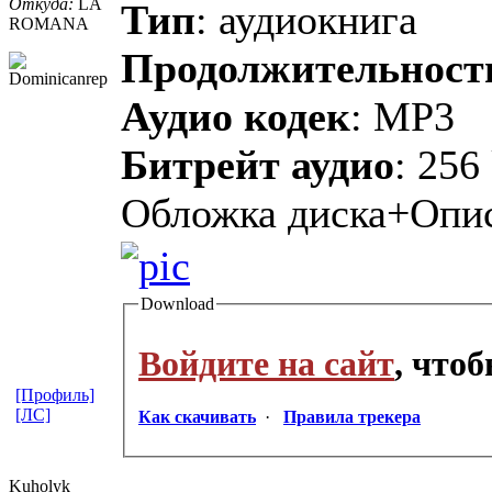
Откуда:
LA
Тип
: аудиокнига
ROMANA
Продолжительност
Аудио кодек
: MP3
Битрейт аудио
: 256
Обложка диска+Опи
Download
Войдите на сайт
, что
[Профиль]
[ЛС]
Как скачивать
·
Правила трекера
Kuholyk