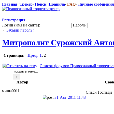
Главная
·
Трекер
·
Поиск
·
Правила
·
FAQ
·
Личные сообщения
Регистрация
·
Логин (имя на сайте):
Пароль:
·
Забыли пароль?
Митрополит Сурожский Антон
Страницы:
Пред.
1
,
2
Список форумов Православный торрент-т
Автор
Соо
миша0011
Спаси Госпади
31-Авг-2011 11:43