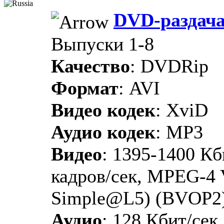
DVD-раздач
Выпуски 1-8
Качество
: DVDRip
Формат
: AVI
Видео кодек
: XviD
Аудио кодек
: MP3
Видео
: 1395-1400 Кби
кадров/сек, MPEG-4 
Simple@L5) (BVOP2
Аудио
: 128 Кбит/сек