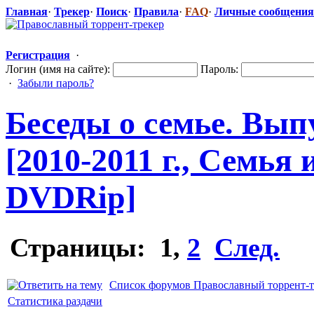
Главная
·
Трекер
·
Поиск
·
Правила
·
FAQ
·
Личные сообщения
Регистрация
·
Логин (имя на сайте):
Пароль:
·
Забыли пароль?
Беседы о семье. Вып
[2010-2011 г., Семья
DVDRip]
Страницы:
1
,
2
След.
Список форумов Православный торрент-т
Статистика раздачи