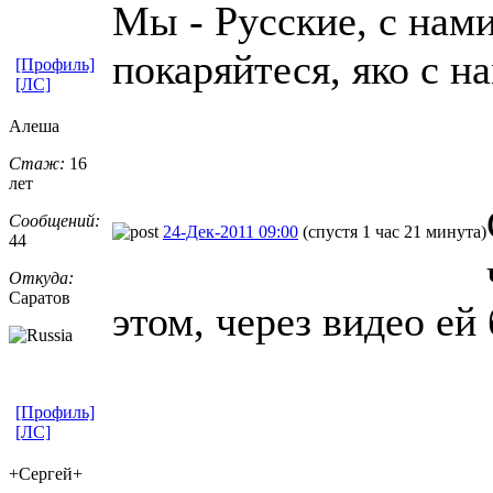
Мы - Русские, с нам
покаряйтеся, яко с н
[Профиль]
[ЛС]
Алеша
Стаж:
16
лет
Сообщений:
24-Дек-2011 09:00
(спустя 1 час 21 минута)
44
Откуда:
Саратов
этом, через видео ей
[Профиль]
[ЛС]
+Сергей+