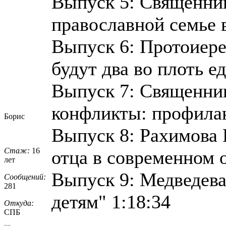
Выпуск 5: Священни
православной семье 
Выпуск 6: Протоиер
будут два во плоть ед
Выпуск 7: Священни
конфликты: профилак
Борис
Выпуск 8: Рахимова 
Стаж:
16
отца в современном о
лет
Выпуск 9: Медведева 
Сообщений:
281
детям" 1:18:34
Откуда:
СПБ