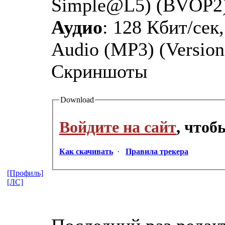
Simple@L5) (BVOP2
Аудио
: 128 Кбит/сек
Audio (MP3) (Version 
Скриншоты
Download
Войдите на сайт
, что
Как скачивать
·
Правила трекера
[Профиль]
[ЛС]