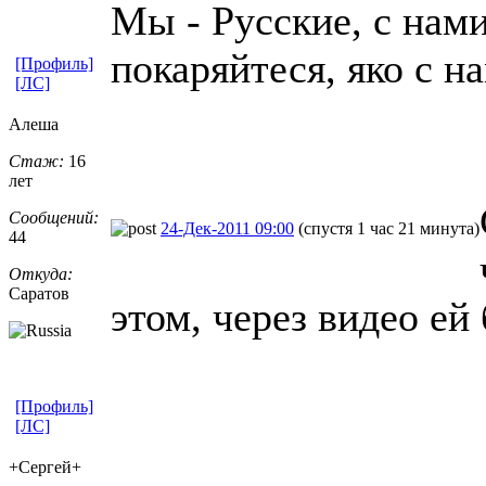
Мы - Русские, с нам
покаряйтеся, яко с н
[Профиль]
[ЛС]
Алеша
Стаж:
16
лет
Сообщений:
24-Дек-2011 09:00
(спустя 1 час 21 минута)
44
Откуда:
Саратов
этом, через видео ей
[Профиль]
[ЛС]
+Сергей+