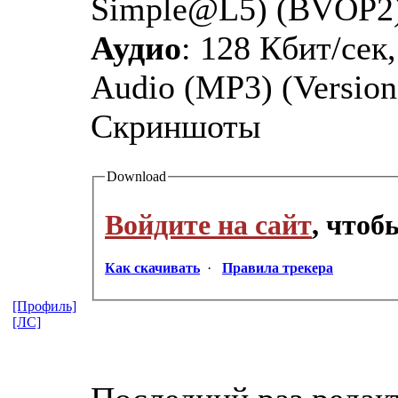
Simple@L5) (BVOP2
Аудио
: 128 Кбит/сек
Audio (MP3) (Version 
Скриншоты
Download
Войдите на сайт
, что
Как скачивать
·
Правила трекера
[Профиль]
[ЛС]