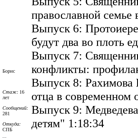
Выпуск 5: Священни
православной семье 
Выпуск 6: Протоиер
будут два во плоть ед
Выпуск 7: Священни
конфликты: профилак
Борис
Выпуск 8: Рахимова 
Стаж:
16
отца в современном о
лет
Выпуск 9: Медведева 
Сообщений:
281
детям" 1:18:34
Откуда:
СПБ