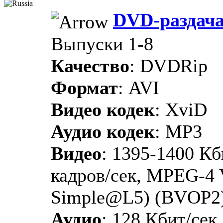
DVD-раздач
Выпуски 1-8
Качество
: DVDRip
Формат
: AVI
Видео кодек
: XviD
Аудио кодек
: MP3
Видео
: 1395-1400 Кби
кадров/сек, MPEG-4 
Simple@L5) (BVOP2
Аудио
: 128 Кбит/сек