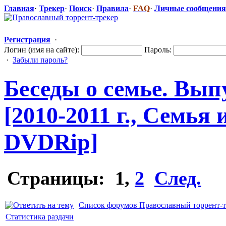
Главная
·
Трекер
·
Поиск
·
Правила
·
FAQ
·
Личные сообщения
Регистрация
·
Логин (имя на сайте):
Пароль:
·
Забыли пароль?
Беседы о семье. Вып
[2010-2011 г., Семья
DVDRip]
Страницы:
1
,
2
След.
Список форумов Православный торрент-т
Статистика раздачи