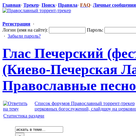
Главная
·
Трекер
·
Поиск
·
Правила
·
FAQ
·
Личные сообщения
Регистрация
·
Логин (имя на сайте):
Пароль:
·
Забыли пароль?
Глас Печерский (фес
(Киево-Печерс
​кая Ла
Православные
​ пес
Список форумов Православный торрент-трекер
церковных богослужений, слайдшоу на церков
Статистика раздачи