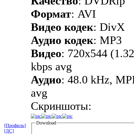
Качество
: DVDRip
Формат
: AVI
Видео кодек
: DivX
Аудио кодек
: MP3
Видео
: 720x544 (1.32
kbps avg
Аудио
: 48.0 kHz, MP
avg
Скриншоты:
Download
[Профиль]
[ЛС]