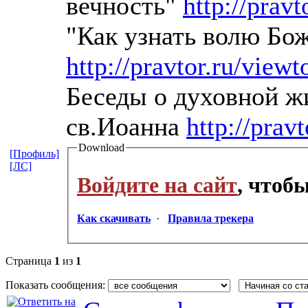
вечность"
http://prav
"Как узнать волю Бо
http://pravtor.ru/view
Беседы о духовной 
св.Иоанна
http://prav
Download
[Профиль]
[ЛС]
Войдите на сайт
, чтоб
Как скачивать
·
Правила трекера
Страница
1
из
1
Показать сообщения: