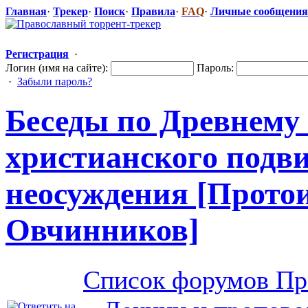
Главная
·
Трекер
·
Поиск
·
Правила
·
FAQ
·
Личные сообщения
Регистрация
·
Логин (имя на сайте):
Пароль:
·
Забыли пароль?
Беседы по Древнему 
христианског
​о подв
неосуждения [Прото
Овчинников]
Список форумов Пр