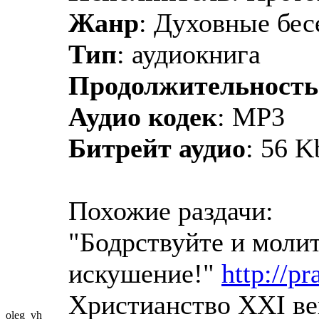
Жанр
: Духовные бе
Тип
: аудиокнига
Продолжительность
Аудио кодек
: MP3
Битрейт аудио
: 56 K
Похожие раздачи:
"Бодрствуйте и молит
искушение!"
http://p
Христианство XXI ве
oleg_vh