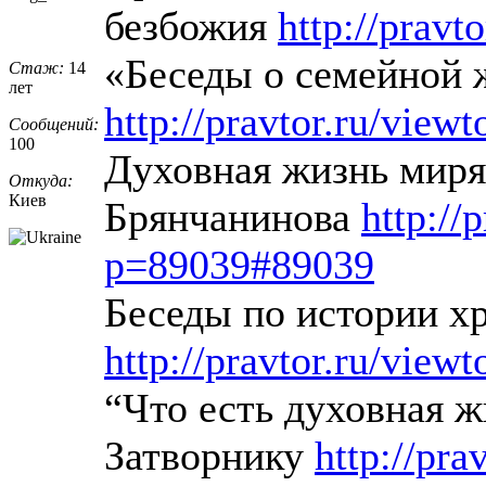
безбожия
http://pravt
«Беседы о семейной 
Стаж:
14
лет
http://pravtor.ru/vie
Сообщений:
100
Духовная жизнь миря
Откуда:
Киев
Брянчанинова
http://
p=89039#89039
Беседы по истории х
http://pravtor.ru/view
“Что есть духовная ж
Затворнику
http://pr