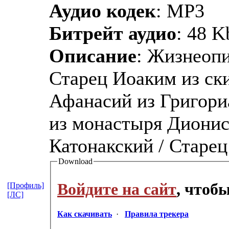
Аудио кодек
: MP3
Битрейт аудио
: 48 K
Описание
: Жизнеопи
Старец Иоаким из ск
Афанасий из Григори
из монастыря Дионис
Катонакский / Старец
Download
Войдите на сайт
, чтоб
[Профиль]
[ЛС]
Как скачивать
·
Правила трекера