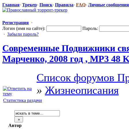
Главная
·
Трекер
·
Поиск
·
Правила
·
FAQ
·
Личные сообщения
Регистрация
·
Логин (имя на сайте):
Пароль:
·
Забыли пароль?
Современные Подвижники свя
Марченко, 2008 год , MP3 48 
Список форумов Пр
»
Жизнеописания
Статистика раздачи
Автор