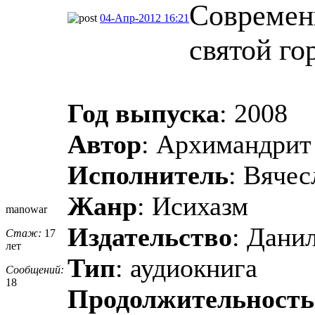
Современ
04-Апр-2012 16:21
святой г
Год выпуска
: 2008
Автор
: Архимандрит
Исполнитель
: Вяче
Жанр
: Исихазм
manowar
Издательство
: Дани
Стаж:
17
лет
Тип
: аудиокнига
Сообщений:
18
Продолжительность