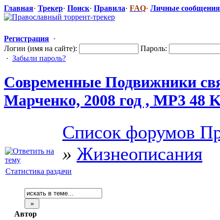
Главная
·
Трекер
·
Поиск
·
Правила
·
FAQ
·
Личные сообщения
Регистрация
·
Логин (имя на сайте):
Пароль:
·
Забыли пароль?
Современные Подвижники свя
Марченко, 2008 год , MP3 48 
Список форумов Пр
»
Жизнеописания
Статистика раздачи
Автор