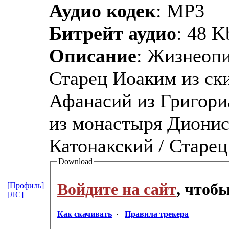
Аудио кодек
: MP3
Битрейт аудио
: 48 K
Описание
: Жизнеопи
Старец Иоаким из ск
Афанасий из Григори
из монастыря Дионис
Катонакский / Старец
Download
Войдите на сайт
, чтоб
[Профиль]
[ЛС]
Как скачивать
·
Правила трекера