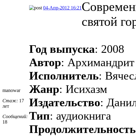
Современ
04-Апр-2012 16:21
святой г
Год выпуска
: 2008
Автор
: Архимандрит
Исполнитель
: Вяче
Жанр
: Исихазм
manowar
Издательство
: Дани
Стаж:
17
лет
Тип
: аудиокнига
Сообщений:
18
Продолжительность